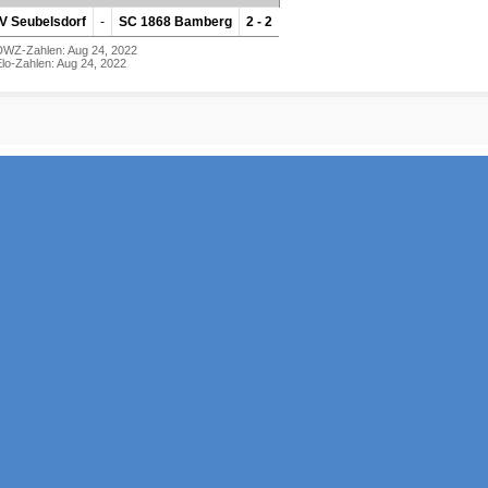
V Seubelsdorf
-
SC 1868 Bamberg
2 - 2
DWZ-Zahlen: Aug 24, 2022
lo-Zahlen: Aug 24, 2022