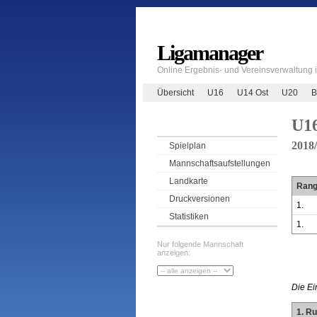
Ligamanager
Online Ergebnis- und Vereinsverwaltung
Übersicht
U16
U14 Ost
U20
B
U1
2018
Spielplan
Mannschaftsaufstellungen
Landkarte
Ran
Druckversionen
1.
Statistiken
1.
Nur folgende Mannschaft
anzeigen:
Die Ei
1. R