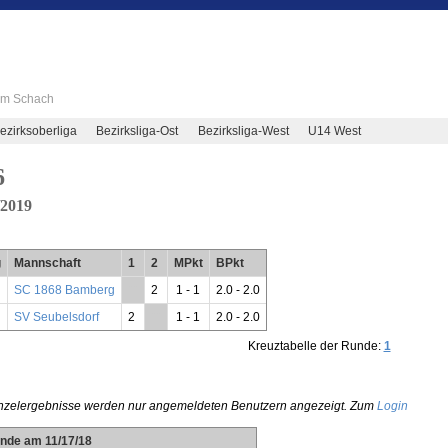
 im Schach
ezirksoberliga
Bezirksliga-Ost
Bezirksliga-West
U14 West
6
/2019
g
Mannschaft
1
2
MPkt
BPkt
SC 1868 Bamberg
**
2
1 - 1
2.0 - 2.0
SV Seubelsdorf
2
**
1 - 1
2.0 - 2.0
Kreuztabelle der Runde:
1
nzelergebnisse werden nur angemeldeten Benutzern angezeigt. Zum
Login
unde am 11/17/18