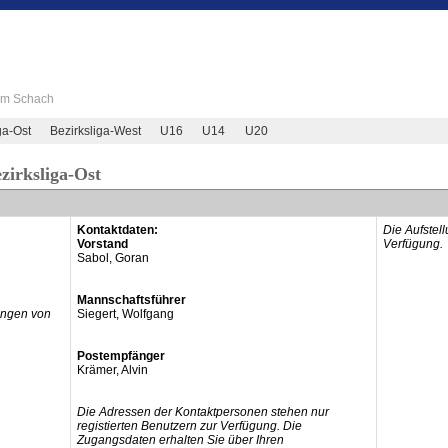
 im Schach
ga-Ost
Bezirksliga-West
U16
U14
U20
zirksliga-Ost
Kontaktdaten:
Die Aufstel
Vorstand
Verfügung.
Sabol, Goran
Mannschaftsführer
ringen von
Siegert, Wolfgang
Postempfänger
Krämer, Alvin
Die Adressen der Kontaktpersonen stehen nur
registierten Benutzern zur Verfügung. Die
Zugangsdaten erhalten Sie über Ihren