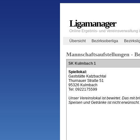
Ligamanager
Online Ergebnis- und Vereinsverwaltung
Übersicht
Bezirksoberliga
Bezirksli
Mannschaftsaufstellungen - Be
SK Kulmbach 1
Spiellokal:
Gaststätte Katzbachtal
Thurnauer Straße 51
95326 Kulmbach
Tel: 0922175599
Unser Vereinslokal ist bewirtet. Das mit b
Speisen und Getränke ist nicht erwünscht.