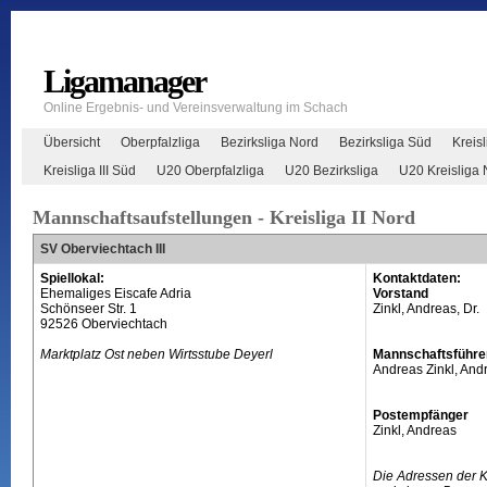
Ligamanager
Online Ergebnis- und Vereinsverwaltung im Schach
Übersicht
Oberpfalzliga
Bezirksliga Nord
Bezirksliga Süd
Kreisl
Kreisliga III Süd
U20 Oberpfalzliga
U20 Bezirksliga
U20 Kreisliga 
Mannschaftsaufstellungen - Kreisliga II Nord
SV Oberviechtach III
Spiellokal:
Kontaktdaten:
Ehemaliges Eiscafe Adria
Vorstand
Schönseer Str. 1
Zinkl, Andreas, Dr.
92526 Oberviechtach
Marktplatz Ost neben Wirtsstube Deyerl
Mannschaftsführe
Andreas Zinkl, And
Postempfänger
Zinkl, Andreas
Die Adressen der 