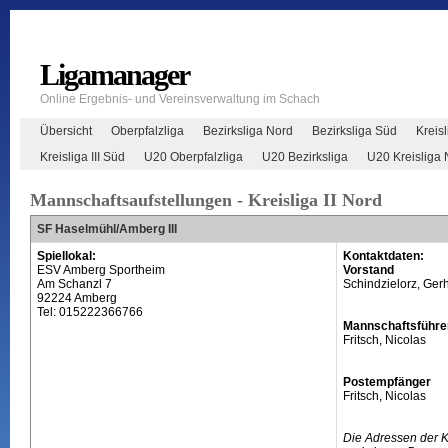
Ligamanager
Online Ergebnis- und Vereinsverwaltung im Schach
Übersicht
Oberpfalzliga
Bezirksliga Nord
Bezirksliga Süd
Kreisl
Kreisliga III Süd
U20 Oberpfalzliga
U20 Bezirksliga
U20 Kreisliga 
Mannschaftsaufstellungen - Kreisliga II Nord
SF Haselmühl/Amberg III
Spiellokal:
Kontaktdaten:
ESV Amberg Sportheim
Vorstand
Am Schanzl 7
Schindzielorz, Ger
92224 Amberg
Tel: 015222366766
Mannschaftsführe
Fritsch, Nicolas
Postempfänger
Fritsch, Nicolas
Die Adressen der 