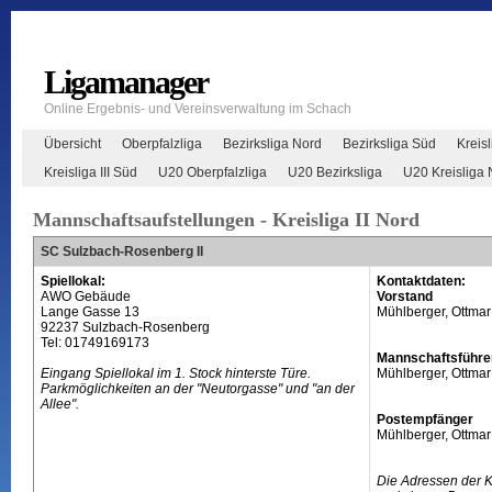
Ligamanager
Online Ergebnis- und Vereinsverwaltung im Schach
Übersicht
Oberpfalzliga
Bezirksliga Nord
Bezirksliga Süd
Kreisl
Kreisliga III Süd
U20 Oberpfalzliga
U20 Bezirksliga
U20 Kreisliga 
Mannschaftsaufstellungen - Kreisliga II Nord
SC Sulzbach-Rosenberg II
Spiellokal:
Kontaktdaten:
AWO Gebäude
Vorstand
Lange Gasse 13
Mühlberger, Ottmar
92237 Sulzbach-Rosenberg
Tel: 01749169173
Mannschaftsführe
Eingang Spiellokal im 1. Stock hinterste Türe.
Mühlberger, Ottmar
Parkmöglichkeiten an der "Neutorgasse" und "an der
Allee".
Postempfänger
Mühlberger, Ottmar
Die Adressen der 