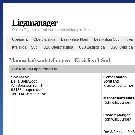
Ligamanager
Online Ergebnis- und Vereinsverwaltung im Schach
Übersicht
Oberpfalzliga
Bezirksliga Nord
Bezirksliga Süd
Kreisl
Kreisliga III Süd
U20 Oberpfalzliga
U20 Bezirksliga
U20 Kreisliga 
Mannschaftsaufstellungen - Kreisliga I Süd
TSV Kareth-Lappersdorf III
Spiellokal:
Kontaktdaten:
Bella Bollywood
Vorstand
Am Sportzentrum 1
Kracker, Johannes
93138 Lappersdorf
Tel: 0941/830906158
Mannschaftsführe
Rohrwild, Jürgen
Postempfänger
Rohrwild, Jürgen
Die Adressen der 