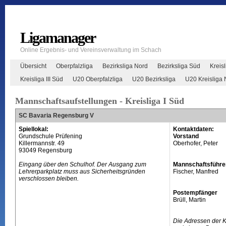
Ligamanager
Online Ergebnis- und Vereinsverwaltung im Schach
Übersicht
Oberpfalzliga
Bezirksliga Nord
Bezirksliga Süd
Kreisl
Kreisliga III Süd
U20 Oberpfalzliga
U20 Bezirksliga
U20 Kreisliga 
Mannschaftsaufstellungen - Kreisliga I Süd
SC Bavaria Regensburg V
Spiellokal:
Kontaktdaten:
Grundschule Prüfening
Vorstand
Killermannstr. 49
Oberhofer, Peter
93049 Regensburg
Eingang über den Schulhof. Der Ausgang zum
Mannschaftsführe
Lehrerparkplatz muss aus Sicherheitsgründen
Fischer, Manfred
verschlossen bleiben.
Postempfänger
Brüll, Martin
Die Adressen der 