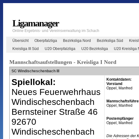
Ligamanager
Online Ergebnis- und Vereinsverwaltung im Schach
Übersicht
Oberpfalzliga
Bezirksliga Nord
Bezirksliga Süd
Kreisl
Kreisliga III Süd
U20 Oberpfalzliga
U20 Bezirksliga
U20 Kreisliga 
Mannschaftsaufstellungen - Kreisliga I Nord
SC Windischeschenbach III
Spiellokal:
Kontaktdaten:
Vorstand
Oppel, Manfred
Neues Feuerwehrhaus
Windischeschenbach
Mannschaftsführe
Oppel, Manfred
Bernsteiner Straße 46
Postempfänger
92670
Oppel, Manfred
Windischeschenbach
Die Adressen der 