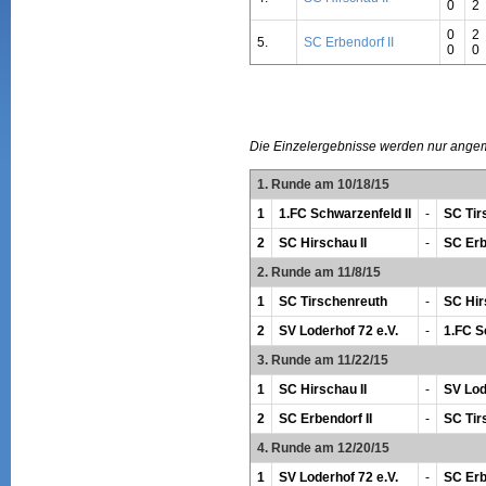
0
2
0
2
5.
SC Erbendorf II
0
0
Die Einzelergebnisse werden nur ange
1. Runde am 10/18/15
1
1.FC Schwarzenfeld II
-
SC Tir
2
SC Hirschau II
-
SC Erb
2. Runde am 11/8/15
1
SC Tirschenreuth
-
SC Hir
2
SV Loderhof 72 e.V.
-
1.FC S
3. Runde am 11/22/15
1
SC Hirschau II
-
SV Lod
2
SC Erbendorf II
-
SC Tir
4. Runde am 12/20/15
1
SV Loderhof 72 e.V.
-
SC Erb