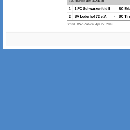
10. Runde am 4/24/16
1
1.FC Schwarzenfeld II
-
SC Erb
2
SV Loderhof 72 e.V.
-
SC Tir
Stand DWZ-Zahlen: Apr 27, 2016