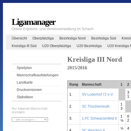
Ligamanager
Online Ergebnis- und Vereinsverwaltung im Schach
Übersicht
Oberpfalzliga
Bezirksliga Nord
Bezirksliga Süd
Kreisl
Kreisliga III Süd
U20 Oberpfalzliga
U20 Bezirksliga
U20 Kreisliga 
Kreisliga III Nord
2015/2016
Spielplan
Mannschaftsaufstellungen
Landkarte
Rang
Mannschaft
1
2
Druckversionen
3
1.
SV Loderhof 72 e.V.
**
1
Statistiken
1
2.
SC Tirschenreuth
**
3
Nur folgende Mannschaft
anzeigen:
1
0
3.
1.FC Schwarzenfeld II
½
2
½
4
4.
SC Hirschau II