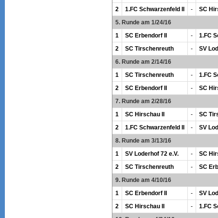
2
1.FC Schwarzenfeld II
-
SC Hir
5. Runde am 1/24/16
1
SC Erbendorf II
-
1.FC S
2
SC Tirschenreuth
-
SV Lod
6. Runde am 2/14/16
1
SC Tirschenreuth
-
1.FC S
2
SC Erbendorf II
-
SC Hir
7. Runde am 2/28/16
1
SC Hirschau II
-
SC Tir
2
1.FC Schwarzenfeld II
-
SV Lod
8. Runde am 3/13/16
1
SV Loderhof 72 e.V.
-
SC Hir
2
SC Tirschenreuth
-
SC Erb
9. Runde am 4/10/16
1
SC Erbendorf II
-
SV Lod
2
SC Hirschau II
-
1.FC S