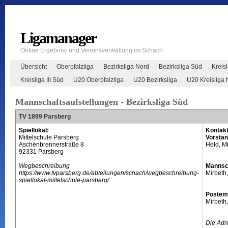
Ligamanager
Online Ergebnis- und Vereinsverwaltung im Schach
Übersicht
Oberpfalzliga
Bezirksliga Nord
Bezirksliga Süd
Kreisl
Kreisliga III Süd
U20 Oberpfalzliga
U20 Bezirksliga
U20 Kreisliga 
Mannschaftsaufstellungen - Bezirksliga Süd
TV 1899 Parsberg
Spiellokal:
Kontakt
Mittelschule Parsberg
Vorsta
Aschenbrennerstraße 8
Held, M
92331 Parsberg
Wegbeschreibung
Mannsc
https://www.tvparsberg.de/abteilungen/schach/wegbeschreibung-
Mirbeth,
spiellokal-mittelschule-parsberg/
Postem
Mirbeth,
Die Adr