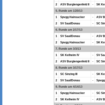
2
ASV Burglengenfeld II
-
SK Ke
5. Runde am 1/20/13
1
Spvgg Hainsacker
-
ASV Bu
2
SV Saal/Donau
-
SC Sinz
6. Runde am 2/17/13
1
SV Saal/Donau
-
ASV Bu
2
Spvgg Hainsacker
-
SK Ke
7. Runde am 3/3/13
1
SK Kelheim IV
-
SV Sa
2
ASV Burglengenfeld II
-
SC Sinz
8. Runde am 3/17/13
1
SC Sinzing III
-
SK Ke
2
SV Saal/Donau
-
Spvgg
9. Runde am 4/14/13
1
Spvgg Hainsacker
-
SC Sinz
2
SK Kelheim IV
-
ASV Bu