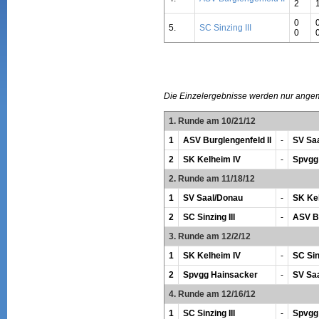
2
0
5.
SC Sinzing III
0
Die Einzelergebnisse werden nur ange
1. Runde am 10/21/12
1
ASV Burglengenfeld II
-
SV Sa
2
SK Kelheim IV
-
Spvgg
2. Runde am 11/18/12
1
SV Saal/Donau
-
SK Ke
2
SC Sinzing III
-
ASV Bu
3. Runde am 12/2/12
1
SK Kelheim IV
-
SC Sinz
2
Spvgg Hainsacker
-
SV Sa
4. Runde am 12/16/12
1
SC Sinzing III
-
Spvgg