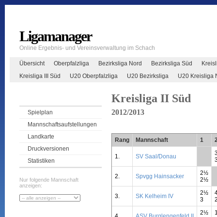
Ligamanager
Online Ergebnis- und Vereinsverwaltung im Schach
Übersicht
Oberpfalzliga
Bezirksliga Nord
Bezirksliga Süd
Kreisl
Kreisliga III Süd
U20 Oberpfalzliga
U20 Bezirksliga
U20 Kreisliga 
Kreisliga II Süd
2012/2013
Spielplan
Mannschaftsaufstellungen
Landkarte
Rang
Mannschaft
1
Druckversionen
1.
SV Saal/Donau
**
Statistiken
2½
2.
Spvgg Hainsacker
*
2½
Nur folgende Mannschaft
anzeigen:
2½
3.
SK Kelheim IV
3
2½
4.
ASV Burglengenfeld II