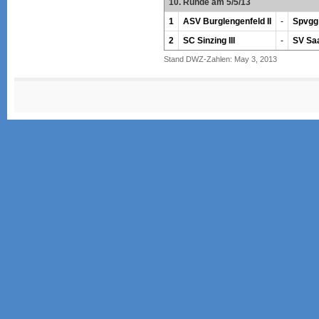
10. Runde am 5/5/13
1
ASV Burglengenfeld II
-
Spvgg
2
SC Sinzing III
-
SV Sa
Stand DWZ-Zahlen: May 3, 2013