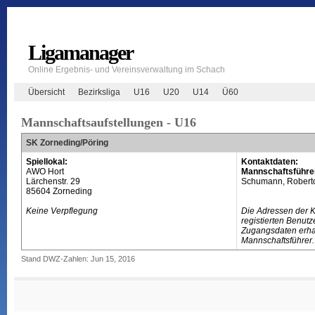
Ligamanager
Online Ergebnis- und Vereinsverwaltung im Schach
Übersicht
Bezirksliga
U16
U20
U14
Ü60
Mannschaftsaufstellungen - U16
SK Zorneding/Pöring
Spiellokal:
Kontaktdaten:
AWO Hort
Mannschaftsführe
Lärchenstr. 29
Schumann, Robert
85604 Zorneding
Keine Verpflegung
Die Adressen der 
registierten Benutz
Zugangsdaten erhal
Mannschaftsführer.
Stand DWZ-Zahlen: Jun 15, 2016