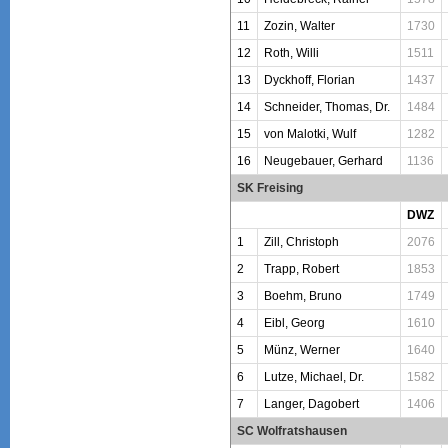
11
Zozin, Walter
1730
12
Roth, Willi
1511
13
Dyckhoff, Florian
1437
14
Schneider, Thomas, Dr.
1484
15
von Malotki, Wulf
1282
16
Neugebauer, Gerhard
1136
SK Freising
DWZ
1
Zill, Christoph
2076
2
Trapp, Robert
1853
3
Boehm, Bruno
1749
4
Eibl, Georg
1610
5
Münz, Werner
1640
6
Lutze, Michael, Dr.
1582
7
Langer, Dagobert
1406
SC Wolfratshausen