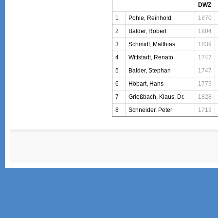
DWZ
1
Pohle, Reinhold
1870
2
Balder, Robert
1904
3
Schmidt, Matthias
1839
4
Wittstadt, Renato
1747
5
Balder, Stephan
1747
6
Höbart, Hans
1779
7
Grießbach, Klaus, Dr.
1828
8
Schneider, Peter
1713