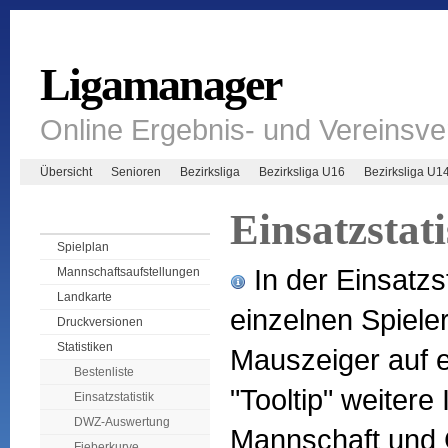
Ligamanager
Online Ergebnis- und Vereinsv
Übersicht
Senioren
Bezirksliga
Bezirksliga U16
Bezirksliga U1
Einsatzstati
Spielplan
In der Einsatzst
Mannschaftsaufstellungen
Landkarte
einzelnen Spiel
Druckversionen
Statistiken
Mauszeiger auf e
Bestenliste
"Tooltip" weitere
Einsatzstatistik
DWZ-Auswertung
Mannschaft und 
Fieberkurve