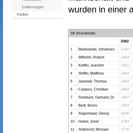
wurden in einer a
Entfernungen
Partien
SK Bruckmühl
DWZ
1
Blaskowski, Johannes
2192
2
Wilhelm, Robert
1994
3
Kieffer, Joachim
2021
4
Stoffel, Matthias
2004
5
Jaworek, Thomas
2003
6
Caspers, Christian
1969
7
Friedsam, Gerhard, Dr.
1897
8
Bartl, Bruno
1833
9
Angermaier, Georg
1836
10
Huber, Josef
1763
11
Ahlbrecht, Michael
1770