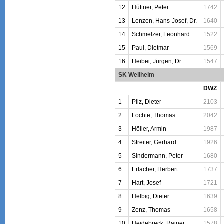
12
Hüttner, Peter
1742
13
Lenzen, Hans-Josef, Dr.
1640
14
Schmelzer, Leonhard
1522
15
Paul, Dietmar
1569
16
Heibei, Jürgen, Dr.
1547
SK Weilheim
DWZ
1
Pilz, Dieter
2103
2
Lochte, Thomas
2042
3
Höller, Armin
1987
4
Streiter, Gerhard
1926
5
Sindermann, Peter
1680
6
Erlacher, Herbert
1737
7
Hart, Josef
1721
8
Helbig, Dieter
1639
9
Zenz, Thomas
1658
10
Heidebreck, Rainer
1578