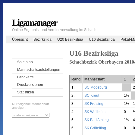
Ligamanager
Online Ergebnis- und Vereinsverwaltung im Schach
Übersicht
Bezirksliga
U20 Bezirksliga
U16 Bezirksliga
Pokal-Ma
U16 Bezirksliga
Schachbezirk Oberbayern 2010
Spielplan
Mannschaftsaufstellungen
Landkarte
Rang
Mannschaft
1
2
Druckversionen
1.
SC Moosburg
**
Statistiken
2.
SC Kreut
1½
*
3.
SK Freising
1½
Nur folgende Mannschaft
anzeigen:
4.
SK Weilheim
0
5.
SK Bad Aibling
1½
4
6.
SK Gräfelfing
0
0