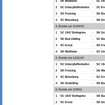
1
SK Weilheim
-
SC 194
2
SC Unterpfaffenhofen
-
SC Kr
3
SK Freising
-
SK Bad
4
SC Moosburg
-
SK Grä
4. Runde am 11/20/10
1
SC 1947 Beilngries
-
SK Grä
2
SK Bad Aibling
-
SC Mo
3
SC Kreut
-
SK Fre
4
SK Weilheim
-
SC Un
5. Runde am 12/11/10
1
SC Unterpfaffenhofen
-
SC 194
2
SK Freising
-
SK We
3
SC Moosburg
-
SC Kr
4
SK Gräfelfing
-
SK Bad
6. Runde am 1/29/11
1
SC 1947 Beilngries
-
SK Bad
2
SC Kreut
-
SK Grä