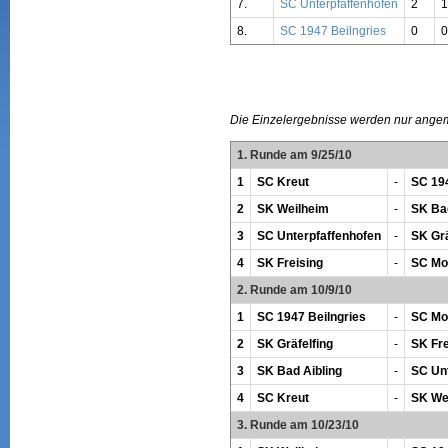
7.
SC Unterpfaffenhofen
2
1
8.
SC 1947 Beilngries
0
0
Die Einzelergebnisse werden nur ange
1. Runde am 9/25/10
1
SC Kreut
-
SC 194
2
SK Weilheim
-
SK Bad
3
SC Unterpfaffenhofen
-
SK Grä
4
SK Freising
-
SC Mo
2. Runde am 10/9/10
1
SC 1947 Beilngries
-
SC Mo
2
SK Gräfelfing
-
SK Fre
3
SK Bad Aibling
-
SC Un
4
SC Kreut
-
SK We
3. Runde am 10/23/10