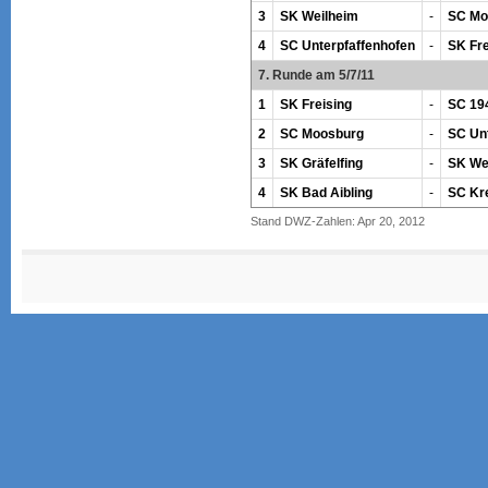
3
SK Weilheim
-
SC Mo
4
SC Unterpfaffenhofen
-
SK Fre
7. Runde am 5/7/11
1
SK Freising
-
SC 194
2
SC Moosburg
-
SC Un
3
SK Gräfelfing
-
SK We
4
SK Bad Aibling
-
SC Kr
Stand DWZ-Zahlen: Apr 20, 2012