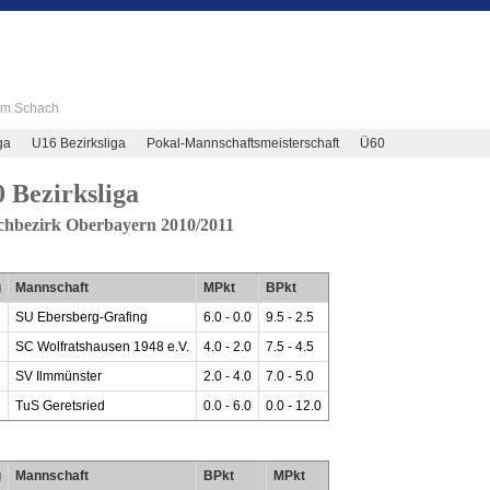
 im Schach
ga
U16 Bezirksliga
Pokal-Mannschaftsmeisterschaft
Ü60
 Bezirksliga
chbezirk Oberbayern 2010/2011
g
Mannschaft
MPkt
BPkt
SU Ebersberg-Grafing
6.0 - 0.0
9.5 - 2.5
SC Wolfratshausen 1948 e.V.
4.0 - 2.0
7.5 - 4.5
SV Ilmmünster
2.0 - 4.0
7.0 - 5.0
TuS Geretsried
0.0 - 6.0
0.0 - 12.0
g
Mannschaft
BPkt
MPkt