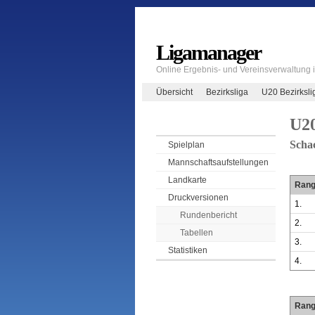
Ligamanager
Online Ergebnis- und Vereinsverwaltung
Übersicht
Bezirksliga
U20 Bezirksli
U20
Scha
Spielplan
Mannschaftsaufstellungen
Landkarte
Ran
Druckversionen
1.
Rundenbericht
2.
Tabellen
3.
Statistiken
4.
Ran