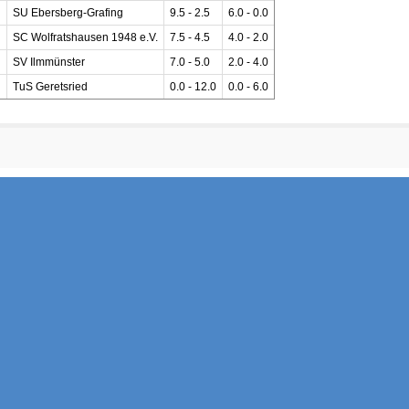
SU Ebersberg-Grafing
9.5 - 2.5
6.0 - 0.0
SC Wolfratshausen 1948 e.V.
7.5 - 4.5
4.0 - 2.0
SV Ilmmünster
7.0 - 5.0
2.0 - 4.0
TuS Geretsried
0.0 - 12.0
0.0 - 6.0