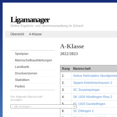
Ligamanager
Online Ergebnis- und Vereinsverwaltung im Schach
Übersicht
A-Klasse
A-Klasse
2022/2023
Spielplan
Mannschaftsaufstellungen
Landkarte
Rang
Mannschaft
Druckversionen
1.
Airbus Helicopters Sportgeme
Statistiken
2.
Spgem Kötz/Ichenhausen 2
Partien
3.
SC Zusamspringer
4.
SK 1926 Nördlingen-Ries 2
Nur folgende Mannschaft
anzeigen:
5.
FC 1920 Gundelfingen
6.
SC Dillingen 2