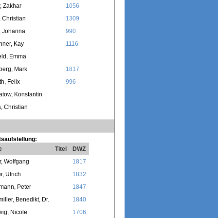
, Zakhar
1056
, Christian
1309
, Johanna
990
nner, Kay
1116
eld, Emma
berg, Mark
1817
th, Felix
996
tow, Konstantin
, Christian
saufstellung:
e
Titel
DWZ
, Wolfgang
1817
r, Ulrich
1832
mann, Peter
1847
miller, Benedikt, Dr.
1840
ig, Nicole
1706