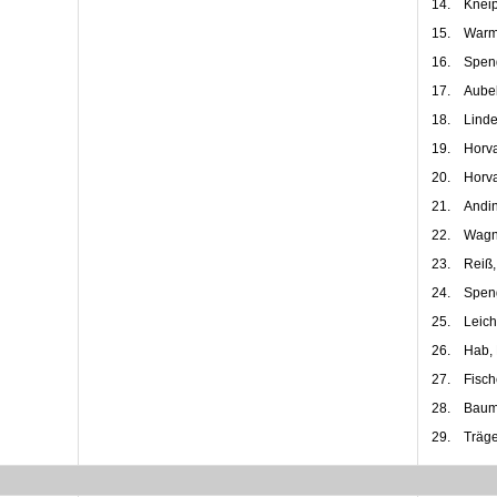
14.
Kneip
15.
Warm
16.
Speng
17.
Aube
18.
Linde
19.
Horv
20.
Horva
21.
Andin
22.
Wagne
23.
Reiß,
24.
Speng
25.
Leich
26.
Hab,
27.
Fisch
28.
Baume
29.
Träge