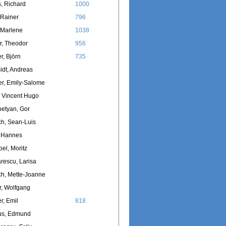
, Richard
1000
 Rainer
796
 Marlene
1038
r, Theodor
956
, Björn
735
dt, Andreas
er, Emily-Salome
 Vincent Hugo
etyan, Gor
h, Sean-Luis
, Hannes
el, Moritz
rescu, Larisa
h, Mette-Joanne
, Wolfgang
, Emil
818
us, Edmund