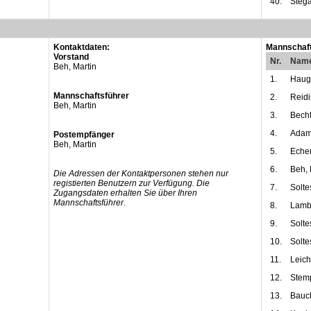
40.
Stega
Kontaktdaten:
Mannschaft
Vorstand
Nr.
Nam
Beh, Martin
1.
Haug
Mannschaftsführer
2.
Reidi
Beh, Martin
3.
Becht
4.
Adam
Postempfänger
Beh, Martin
5.
Eche
6.
Beh, 
Die Adressen der Kontaktpersonen stehen nur
registierten Benutzern zur Verfügung. Die
7.
Solte
Zugangsdaten erhalten Sie über Ihren
Mannschaftsführer.
8.
Lamba
9.
Solte
10.
Solte
11.
Leicht
12.
Stemp
13.
Bauch