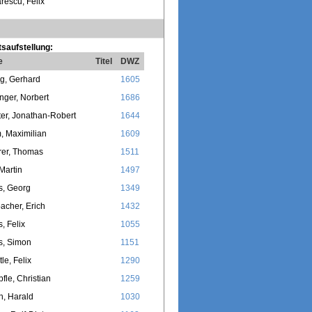
rescu, Felix
saufstellung:
e
Titel
DWZ
g, Gerhard
1605
nger, Norbert
1686
er, Jonathan-Robert
1644
, Maximilian
1609
rer, Thomas
1511
Martin
1497
s, Georg
1349
cher, Erich
1432
s, Felix
1055
s, Simon
1151
le, Felix
1290
fle, Christian
1259
, Harald
1030