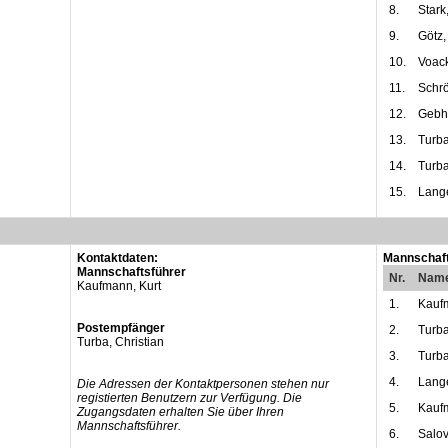
8.
Stark,
9.
Götz,
10.
Voack
11.
Schrö
12.
Gebha
13.
Turba
14.
Turba
15.
Lange
Kontaktdaten:
Mannschaft
Mannschaftsführer
Nr.
Nam
Kaufmann, Kurt
1.
Kaufm
Postempfänger
2.
Turba
Turba, Christian
3.
Turba
4.
Lange
Die Adressen der Kontaktpersonen stehen nur
registierten Benutzern zur Verfügung. Die
5.
Kauf
Zugangsdaten erhalten Sie über Ihren
Mannschaftsführer.
6.
Salo