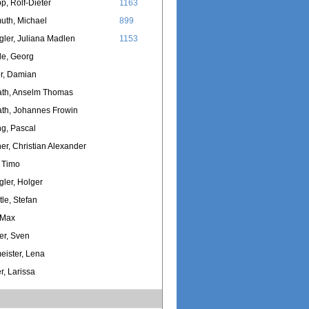
p, Rolf-Dieter
1163
uth, Michael
899
ler, Juliana Madlen
1153
le, Georg
r, Damian
ath, Anselm Thomas
th, Johannes Frowin
g, Pascal
r, Christian Alexander
 Timo
ler, Holger
tle, Stefan
 Max
er, Sven
ister, Lena
r, Larissa