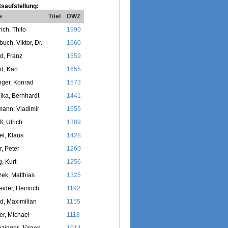
saufstellung:
e
Titel
DWZ
ich, Thilo
1990
uch, Viktor, Dr.
1660
d, Franz
1559
d, Karl
1655
ger, Konrad
1573
ka, Bernhardt
1441
ann, Vladimir
1655
ß, Ulrich
1389
l, Klaus
1428
r, Peter
1260
, Kurt
1256
zek, Matthias
1325
ider, Heinrich
1192
d, Maximilian
1155
er, Michael
1118