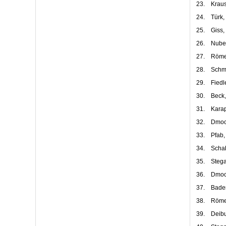
23.
Kraus
24.
Türk,
25.
Giss,
26.
Nube
27.
Römer
28.
Schmi
29.
Fiedl
30.
Beck,
31.
Karap
32.
Dmoc
33.
Pfab
34.
Schab
35.
Stega
36.
Dmoc
37.
Bader
38.
Römer
39.
Deib