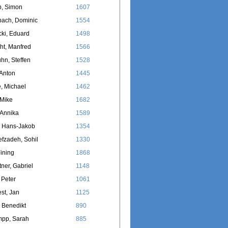
p, Simon
1607
bach, Dominic
1554
ki, Eduard
1498
ht, Manfred
1566
hn, Steffen
1528
Anton
1445
, Michael
1462
 Mike
1682
 Annika
1589
, Hans-Jakob
1354
fzadeh, Sohil
1330
Yining
1868
ner, Gabriel
1148
 Peter
1061
est, Jan
1125
 Benedikt
890
mpp, Sarah
885