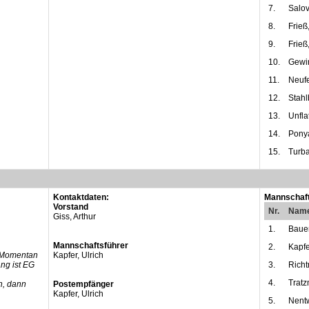
7.
Salov
8.
Frieß
9.
Frieß
10.
Gewi
11.
Neuf
12.
Stahl
13.
Unfla
14.
Ponya
15.
Turba
Kontaktdaten:
Mannschaft
Vorstand
Nr.
Nam
Giss, Arthur
1.
Bauer
Mannschaftsführer
2.
Kapfe
; Momentan
Kapfer, Ulrich
ng ist EG
3.
Richt
4.
Tratz
, dann
Postempfänger
Kapfer, Ulrich
5.
Nentw