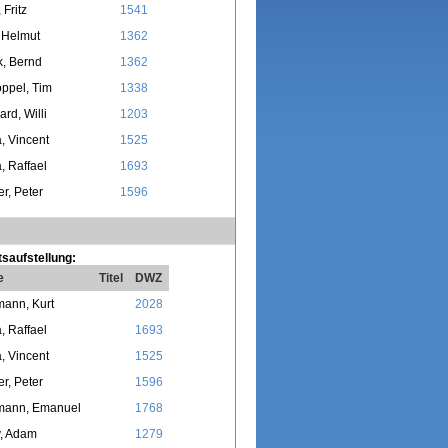
 Fritz
1541
 Helmut
1362
, Bernd
1362
ppel, Tim
1338
rd, Willi
1203
, Vincent
1525
, Raffael
1693
r, Peter
1596
saufstellung:
e
Titel
DWZ
ann, Kurt
2028
, Raffael
1693
, Vincent
1525
r, Peter
1596
mann, Emanuel
1768
v, Adam
1279