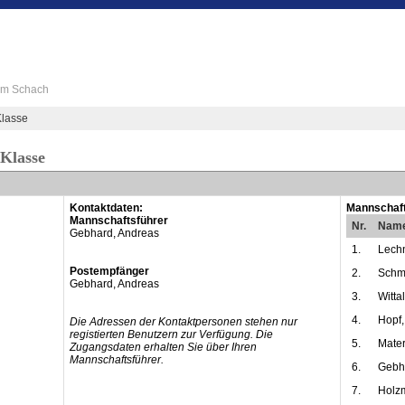
 im Schach
lasse
-Klasse
Kontaktdaten:
Mannschaft
Mannschaftsführer
Nr.
Nam
Gebhard, Andreas
1.
Lechn
Postempfänger
2.
Schmi
Gebhard, Andreas
3.
Witta
4.
Hopf,
Die Adressen der Kontaktpersonen stehen nur
registierten Benutzern zur Verfügung. Die
5.
Mate
Zugangsdaten erhalten Sie über Ihren
Mannschaftsführer.
6.
Gebh
7.
Holz