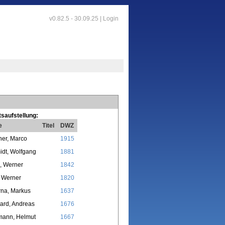
v0.82.5 - 30.09.25 |
Login
saufstellung:
e
Titel
DWZ
er, Marco
1915
dt, Wolfgang
1881
l, Werner
1842
 Werner
1820
rna, Markus
1637
ard, Andreas
1676
mann, Helmut
1667