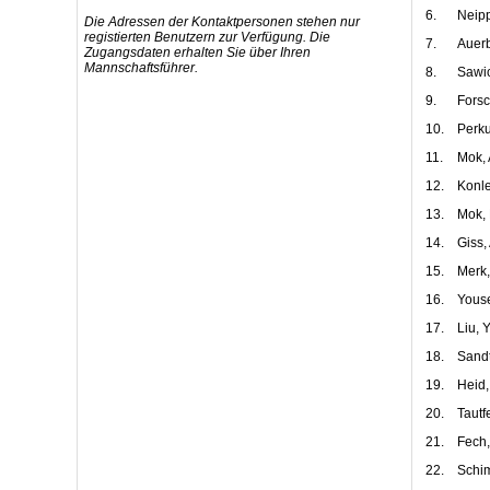
6.
Neip
Die Adressen der Kontaktpersonen stehen nur
registierten Benutzern zur Verfügung. Die
7.
Auer
Zugangsdaten erhalten Sie über Ihren
Mannschaftsführer.
8.
Sawic
9.
Forsc
10.
Perku
11.
Mok, 
12.
Konle
13.
Mok,
14.
Giss,
15.
Merk
16.
Youse
17.
Liu, 
18.
Sandt
19.
Heid,
20.
Tautf
21.
Fech,
22.
Schi