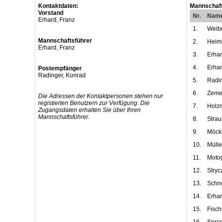
Kontaktdaten:
Mannschaft
Vorstand
Nr.
Nam
Erhard, Franz
1.
Weibr
Mannschaftsführer
2.
Heimb
Erhard, Franz
3.
Erhar
4.
Erhar
Postempfänger
Radinger, Konrad
5.
Radin
6.
Zemel
Die Adressen der Kontaktpersonen stehen nur
registierten Benutzern zur Verfügung. Die
7.
Holzm
Zugangsdaten erhalten Sie über Ihren
Mannschaftsführer.
8.
Strau
9.
Möcke
10.
Mülle
11.
Motog
12.
Stryc
13.
Schne
14.
Erhar
15.
Fisch