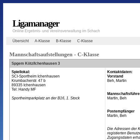
Ligamanager
Online Ergebnis- und Vereinsverwaltung im Schach
Übersicht
A-Klasse
B-Klasse
C-Klasse
Mannschaftsaufstellungen - C-Klasse
Spgem Kötz/Ichenhausen 3
Spiellokal:
Kontaktdaten:
SCI-Sportheim Ichenhausen
Vorstand
Krumbacherstr. 47 b
Beh, Martin
89335 Ichenhausen
Tel: Handy MF
Mannschaftsführe
Sportheimparkplatz an der B16, 1. Stock
Martin, Beh
Postempfänger
Martin, Beh
Die Adressen der 
registierten Benutz
Zugangsdaten erhal