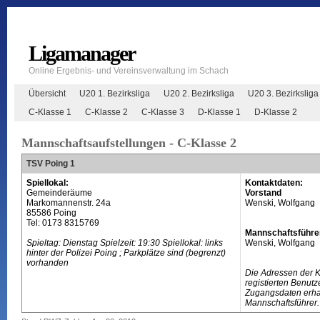
Ligamanager
Online Ergebnis- und Vereinsverwaltung im Schach
Übersicht
U20 1. Bezirksliga
U20 2. Bezirksliga
U20 3. Bezirksliga
C-Klasse 1
C-Klasse 2
C-Klasse 3
D-Klasse 1
D-Klasse 2
Mannschaftsaufstellungen - C-Klasse 2
TSV Poing 1
Spiellokal:
Kontaktdaten:
Gemeinderäume
Vorstand
Markomannenstr. 24a
Wenski, Wolfgang
85586 Poing
Tel: 0173 8315769
Mannschaftsführe
Spieltag: Dienstag Spielzeit: 19:30 Spiellokal: links
Wenski, Wolfgang
hinter der Polizei Poing ; Parkplätze sind (begrenzt)
vorhanden
Die Adressen der 
registierten Benutz
Zugangsdaten erhal
Mannschaftsführer.