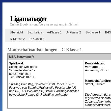
Ligamanager
Online Ergebnis- und Vereinsverwaltung im Schach
Übersicht
Bezirksliga
A-Klasse 1
A-Klasse 2
B-Klasse 1
B-K
D-Klasse 2
D-Klasse 3
Mannschaftsaufstellungen - C-Klasse 1
MSA Zugzwang IV
Spiellokal:
Kontaktdaten:
Schmeller Wirtshaus
Vorstand
Schmellerstraße 17
Anderson, Viktor
80337 München
Tel: 089/74118761
Mannschaftsführe
Spieltag Dienstag, Spielzeit 19.30 Uhr ca. 100 m
Strobl, Herbert
Fussweg von Bahnhof/Haltestelle Poccistraße (U3
und U6, Bus 152 und 131), kaum Parkmöglichkeiten
bewegliche Rampe für Rollstühle vorhanden
Die Adressen der 
registierten Benutz
Zugangsdaten erhal
Mannschaftsführer.