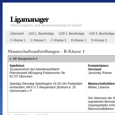
Ligamanager
Online Ergebnis- und Vereinsverwaltung im Schach
Übersicht
U20 1. Bezirksliga
U20 2. Bezirksliga
U20 3. Bezirksliga
C-Klasse 1
C-Klasse 2
C-Klasse 3
D-Klasse 1
D-Klasse 2
Mannschaftsaufstellungen - B-Klasse 1
1. SK Neuperlach 2
Spiellokal:
Kontaktdaten:
Sozialzentrum der Arbeiterwohlfahrt
Vorstand
Pliervierpark 9/Eingang Putzbrunner Str.
Janovsky, Rainer
81737 München
Spieltag Dienstag Spielbeginn 19.30 Uhr Parkplätze
Mannschaftsführe
vorhanden, MVV U 5 Neuperlach Zentrum a. 10
Müller, Lilianne
Gehminuten c P
Die Adressen der 
registierten Benutz
Zugangsdaten erhal
Mannschaftsführer.