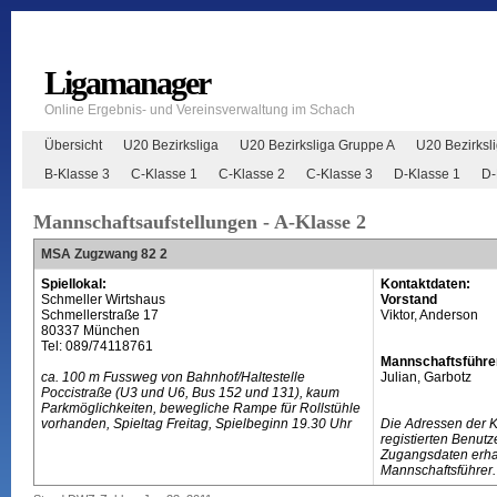
Ligamanager
Online Ergebnis- und Vereinsverwaltung im Schach
Übersicht
U20 Bezirksliga
U20 Bezirksliga Gruppe A
U20 Bezirksl
B-Klasse 3
C-Klasse 1
C-Klasse 2
C-Klasse 3
D-Klasse 1
D-
Mannschaftsaufstellungen - A-Klasse 2
MSA Zugzwang 82 2
Spiellokal:
Kontaktdaten:
Schmeller Wirtshaus
Vorstand
Schmellerstraße 17
Viktor, Anderson
80337 München
Tel: 089/74118761
Mannschaftsführe
ca. 100 m Fussweg von Bahnhof/Haltestelle
Julian, Garbotz
Poccistraße (U3 und U6, Bus 152 und 131), kaum
Parkmöglichkeiten, bewegliche Rampe für Rollstühle
vorhanden, Spieltag Freitag, Spielbeginn 19.30 Uhr
Die Adressen der 
registierten Benutz
Zugangsdaten erhal
Mannschaftsführer.