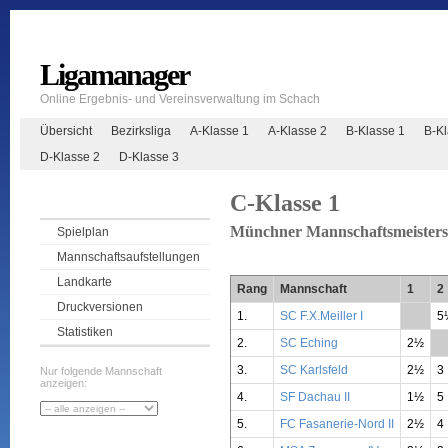
Ligamanager
Online Ergebnis- und Vereinsverwaltung im Schach
Übersicht
Bezirksliga
A-Klasse 1
A-Klasse 2
B-Klasse 1
B-K
D-Klasse 2
D-Klasse 3
C-Klasse 1
Münchner Mannschaftsmeisters
Spielplan
Mannschaftsaufstellungen
Landkarte
Rang
Mannschaft
1
2
Druckversionen
1.
SC F.X.Meiller I
**
5
Statistiken
2.
SC Eching
2½
**
3.
SC Karlsfeld
2½
3
Nur folgende Mannschaft
anzeigen:
4.
SF Dachau II
1½
5
5.
FC Fasanerie-Nord II
2½
4