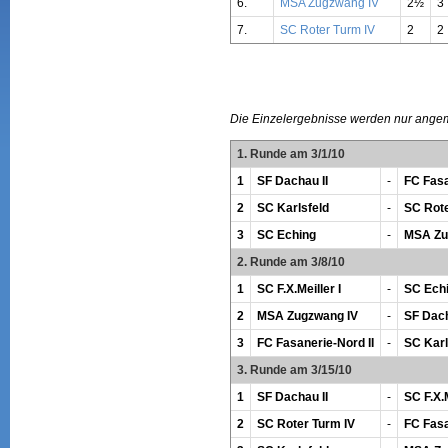
6.
MSA Zugzwang IV
2½
3
7.
SC Roter Turm IV
2
2
Die Einzelergebnisse werden nur ange
1. Runde am 3/1/10
1
SF Dachau II
-
FC Fasa
2
SC Karlsfeld
-
SC Rote
3
SC Eching
-
MSA Zu
2. Runde am 3/8/10
1
SC F.X.Meiller I
-
SC Ech
2
MSA Zugzwang IV
-
SF Dach
3
FC Fasanerie-Nord II
-
SC Karl
3. Runde am 3/15/10
1
SF Dachau II
-
SC F.X.M
2
SC Roter Turm IV
-
FC Fasa