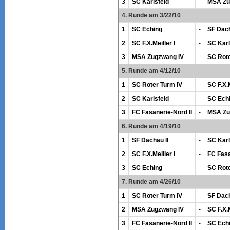
3
SC Karlsfeld
-
MSA Zu
4. Runde am 3/22/10
1
SC Eching
-
SF Dach
2
SC F.X.Meiller I
-
SC Karl
3
MSA Zugzwang IV
-
SC Rote
5. Runde am 4/12/10
1
SC Roter Turm IV
-
SC F.X.M
2
SC Karlsfeld
-
SC Ech
3
FC Fasanerie-Nord II
-
MSA Zu
6. Runde am 4/19/10
1
SF Dachau II
-
SC Karl
2
SC F.X.Meiller I
-
FC Fasa
3
SC Eching
-
SC Rote
7. Runde am 4/26/10
1
SC Roter Turm IV
-
SF Dach
2
MSA Zugzwang IV
-
SC F.X.M
3
FC Fasanerie-Nord II
-
SC Ech