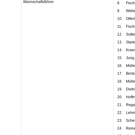
Mannschaftsführer.
8.
Fisch
9.
Webe
10.
Olfer
11.
Fisch
12.
Sutter
13.
Stark
14.
Kraem
15.
Jung,
16.
Mülle
17.
Birnb
18.
Mülle
19.
Dietr
20.
Hoffm
21.
Regal
22.
Lehm
23.
Sches
24.
Reine