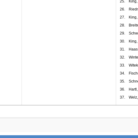
25.
King,
26.
Riedm
27.
King,
28.
Breit
29.
Schw
30.
King,
31.
Haas
32.
Winte
33.
Witek
34.
Fisch
35.
Schne
36.
Hartl
37.
Welz,