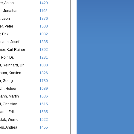
er, Anton
1429
r, Jonathan
1195
t, Leon
1376
er, Peter
1508
, Erik
1032
mann, Josef
1335
er, Karl Rainer
1392
 Rolf, Dr.
1231
r, Reinhard, Dr.
1038
aum, Karsten
1826
r, Georg
1780
ich, Holger
1689
ann, Martin
1636
, Christian
1615
ann, Erik
1585
tak, Werner
1522
rs, Andrea
1455