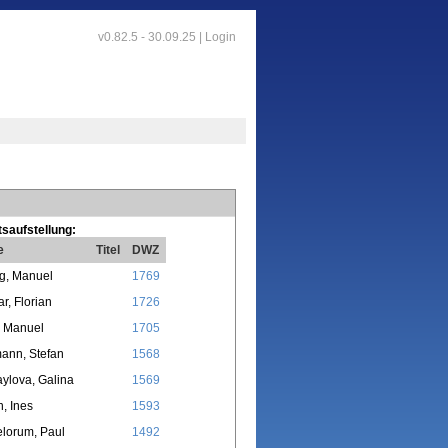
v0.82.5 - 30.09.25 |
Login
saufstellung:
e
Titel
DWZ
ng, Manuel
1769
r, Florian
1726
, Manuel
1705
ann, Stefan
1568
ylova, Galina
1569
n, Ines
1593
elorum, Paul
1492