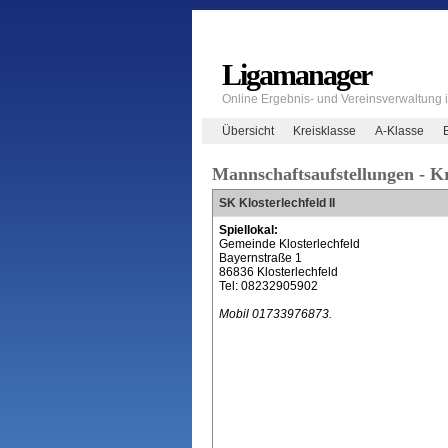
Ligamanager
Online Ergebnis- und Vereinsverwaltung
Übersicht
Kreisklasse
A-Klasse
Mannschaftsaufstellungen - Kr
SK Klosterlechfeld II
Spiellokal:
Gemeinde Klosterlechfeld
Bayernstraße 1
86836 Klosterlechfeld
Tel: 08232905902
Mobil 01733976873.