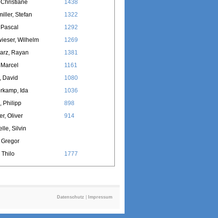
 Christiane
1438
iller, Stefan
1322
 Pascal
1292
wieser, Wilhelm
1269
arz, Rayan
1381
 Marcel
1161
, David
1080
rkamp, Ida
1036
, Philipp
898
er, Oliver
914
lle, Silvin
, Gregor
 Thilo
1777
Datenschutz
|
Impressum