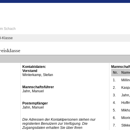
 im Schach
B-Klasse
eisklasse
Kontaktdaten:
Mannschaft
Vorstand
Nr.
Nam
Winterkamp, Stefan
1.
Milli
Mannschaftsführer
2.
Kaspa
Jahn, Manuel
3.
Jahn
4.
Hoffm
Postempfänger
Jahn, Manuel
5.
Mikha
6.
Miori
Die Adressen der Kontaktpersonen stehen nur
registierten Benutzern zur Verfügung. Die
7.
Stikk
Zugangsdaten erhalten Sie über Ihren