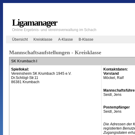
Ligamanager
Online Ergebnis- und Vereinsverwaltung im Schach
Übersicht
Kreisklasse
A-Klasse
B-Klasse
Mannschaftsaufstellungen - Kreisklasse
SK Krumbach I
Spiellokal:
Kontaktdaten:
Vereinsheim SK Krumbach 1945 e.V.
Vorstand
Dr.Schlögl-Str.11
Möckel, Ralf
86381 Krumbach
Mannschaftsführe
Seidl, Jens
Postempfänger
Seidl, Jens
Die Adressen der 
registierten Benutz
Zugangsdaten erhal