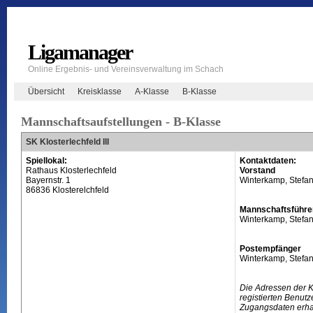
Ligamanager
Online Ergebnis- und Vereinsverwaltung im Schach
Übersicht
Kreisklasse
A-Klasse
B-Klasse
Mannschaftsaufstellungen - B-Klasse
SK Klosterlechfeld III
Spiellokal:
Kontaktdaten:
Rathaus Klosterlechfeld
Vorstand
Bayernstr. 1
Winterkamp, Stefa
86836 Klosterelchfeld
Mannschaftsführe
Winterkamp, Stefa
Postempfänger
Winterkamp, Stefa
Die Adressen der 
registierten Benutz
Zugangsdaten erhal