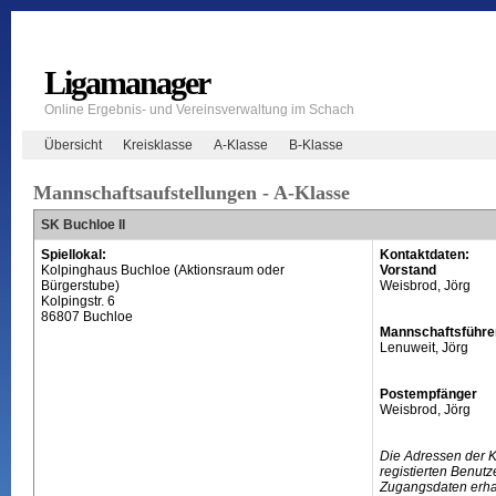
Ligamanager
Online Ergebnis- und Vereinsverwaltung im Schach
Übersicht
Kreisklasse
A-Klasse
B-Klasse
Mannschaftsaufstellungen - A-Klasse
SK Buchloe II
Spiellokal:
Kontaktdaten:
Kolpinghaus Buchloe (Aktionsraum oder
Vorstand
Bürgerstube)
Weisbrod, Jörg
Kolpingstr. 6
86807 Buchloe
Mannschaftsführe
Lenuweit, Jörg
Postempfänger
Weisbrod, Jörg
Die Adressen der 
registierten Benutz
Zugangsdaten erhal