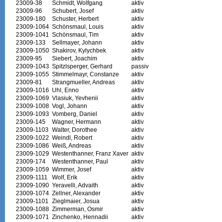
23009-38
Schmidt, Wolfgang
aktiv
23009-96
Schubert, Josef
aktiv
23009-180
Schuster, Herbert
aktiv
23009-1064
Schönsmaul, Louis
aktiv
23009-1041
Schönsmaul, Tim
aktiv
23009-133
Sellmayer, Johann
aktiv
23009-1050
Shakirov, Kylychbek
aktiv
23009-95
Siebert, Joachim
aktiv
23009-1043
Spitzlsperger, Gerhard
passiv
23009-1055
Stimmelmayr, Constanze
aktiv
23009-81
Strangmueller, Andreas
aktiv
23009-1016
Uhl, Enno
aktiv
23009-1069
Vlasiuk, Yevhenii
aktiv
23009-1008
Vogl, Johann
aktiv
23009-1093
Vomberg, Daniel
aktiv
23009-145
Wagner, Hermann
aktiv
23009-1103
Walter, Dorothee
aktiv
23009-1022
Weindl, Robert
aktiv
23009-1086
Weiß, Andreas
aktiv
23009-1029
Westenthanner, Franz Xaver
aktiv
23009-174
Westenthanner, Paul
aktiv
23009-1059
Wimmer, Josef
aktiv
23009-1111
Wolf, Erik
aktiv
23009-1090
Yeravelli, Advaith
aktiv
23009-1074
Zellner, Alexander
aktiv
23009-1101
Zieglmaier, Josua
aktiv
23009-1088
Zimmerman, Osmir
aktiv
23009-1071
Zinchenko, Hennadii
aktiv