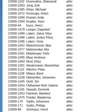
23009-1102
Hovorukha, Oleksandr
aktiv
23009-1083
Jung, Erik
aktiv
23009-1085
Kilian, Michael
aktiv
23009-1072
Kosinoga, Anton
aktiv
23009-1068
Kramer, Antje
aktiv
23009-1094
Krupke, Sven
aktiv
23009-44
Kunz, Heinz
aktiv
23009-1079
Langer, Dagobert
aktiv
23009-1099
Latein, Julius Vitus
aktiv
23009-1098
Latein, Justus Filius
aktiv
23009-1096
Latein, Viola
aktiv
23009-1052
Maierholzner, Max
aktiv
23009-1077
Matviievskyi, Illia
aktiv
23009-1061
Matzberger, Felix
aktiv
23009-1095
Mayr, Andreas
aktiv
23009-1084
Most, Elias
aktiv
23009-1091
Niedermeier, Maximilian
aktiv
23009-1110
Nikolov, Petar
aktiv
23009-1108
Nikpur, Basir
aktiv
23009-1028
Oberpriller, Johannes
aktiv
23009-1045
Oertl, Jim
aktiv
23009-1054
Ostheimer-Reif, Sabine
aktiv
23009-1105
Oswald, Dominik
aktiv
23009-1053
Paintner, Manfred
aktiv
23009-1075
Polster, Waldemar
aktiv
23009-170
Sadlo, Johannes
aktiv
23009-171
Sadlo, Philipp
aktiv
23009-88
Schmaus, Horst
aktiv