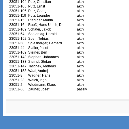
23051-104
Putz, Christian
aktiv
23051-105
Putz, Ernst
aktiv
23051-106
Putz, Georg
aktiv
23051-119
Putz, Leander
aktiv
23051-15
Riediger, Martin
aktiv
23051-16
Rueß, Hans-Ulrich, Dr.
aktiv
23051-109
Schäfer, Jakob
aktiv
23051-54
Seelentag, Harald
aktiv
23051-152
Sperl, Tobias
aktiv
23051-58
Spiesberger, Gerhard
aktiv
23051-44
Staller, Josef
aktiv
23051-169
Steiner, Ben
aktiv
23051-143
Stephan, Johannes
aktiv
23051-133
Stumpf, Stefan
aktiv
23051-147
Taschek, Andreas
aktiv
23051-153
Waal, Andrej
aktiv
23051-3
Wagner, Hans
aktiv
23051-23
Walch, Ingo
aktiv
23051-2
Wiedmann, Klaus
aktiv
23051-66
Zauner, Josef
passiv