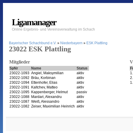
Ligamanager
Online Ergebnis- und Vereinsverwaltung im Schach
Bayerischer Schachbund e.V.
»
Niederbayern
»
ESK Plattling
23022 ESK Plattling
Mitglieder
V
SpNr
Name
Status
F
23022-1093
Angiel, Maksymilian
aktiv
1
23022-1092
Bräu, Korbinan
aktiv
2
23022-1094
Ettenhofer, Elias
aktiv
1
23022-1091
Kaltchev, Matteo
aktiv
23022-1095
Kappenberger, Helmut
passiv
23022-1088
Mardari, Alexandru
aktiv
23022-1087
Weiß, Alessandro
aktiv
23022-1082
Zeiser, Maximilian Heinrich
aktiv