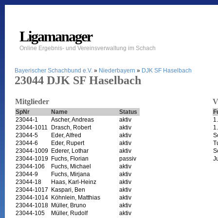
Ligamanager
Online Ergebnis- und Vereinsverwaltung im Schach
Bayerischer Schachbund e.V.
»
Niederbayern
»
DJK SF Haselbach
23044 DJK SF Haselbach
Mitglieder
V
SpNr
Name
Status
F
23044-1
Ascher, Andreas
aktiv
1
23044-1011
Drasch, Robert
aktiv
1
23044-5
Eder, Alfred
aktiv
S
23044-6
Eder, Rupert
aktiv
T
23044-1009
Ederer, Lothar
aktiv
S
23044-1019
Fuchs, Florian
passiv
J
23044-106
Fuchs, Michael
aktiv
23044-9
Fuchs, Mirjana
aktiv
23044-18
Haas, Karl-Heinz
aktiv
23044-1017
Kaspari, Ben
aktiv
23044-1014
Köhnlein, Matthias
aktiv
23044-1018
Müller, Bruno
aktiv
23044-105
Müller, Rudolf
aktiv