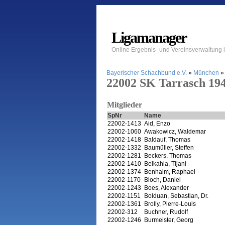
Ligamanager
Online Ergebnis- und Vereinsverwaltung
Bayerischer Schachbund e.V.
»
München
22002 SK Tarrasch 19
Mitglieder
SpNr
Name
22002-1413
Aid, Enzo
22002-1060
Awakowicz, Waldemar
22002-1418
Baldauf, Thomas
22002-1332
Baumüller, Steffen
22002-1281
Beckers, Thomas
22002-1410
Belkahia, Tijani
22002-1374
Benhaim, Raphael
22002-1170
Bloch, Daniel
22002-1243
Boes, Alexander
22002-1151
Bolduan, Sebastian, Dr.
22002-1361
Brolly, Pierre-Louis
22002-312
Buchner, Rudolf
22002-1246
Burmeister, Georg