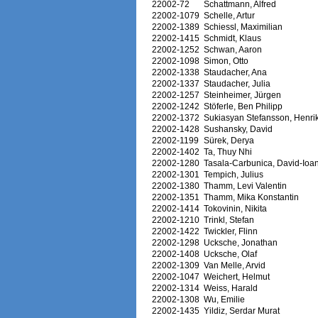
22002-72
Schattmann, Alfred
22002-1079
Schelle, Artur
22002-1389
Schiessl, Maximilian
22002-1415
Schmidt, Klaus
22002-1252
Schwan, Aaron
22002-1098
Simon, Otto
22002-1338
Staudacher, Ana
22002-1337
Staudacher, Julia
22002-1257
Steinheimer, Jürgen
22002-1242
Stöferle, Ben Philipp
22002-1372
Sukiasyan Stefansson, Henri
22002-1428
Sushansky, David
22002-1199
Sürek, Derya
22002-1402
Ta, Thuy Nhi
22002-1280
Tasala-Carbunica, David-Ioa
22002-1301
Tempich, Julius
22002-1380
Thamm, Levi Valentin
22002-1351
Thamm, Mika Konstantin
22002-1414
Tokovinin, Nikita
22002-1210
Trinkl, Stefan
22002-1422
Twickler, Flinn
22002-1298
Ucksche, Jonathan
22002-1408
Ucksche, Olaf
22002-1309
Van Melle, Arvid
22002-1047
Weichert, Helmut
22002-1314
Weiss, Harald
22002-1308
Wu, Emilie
22002-1435
Yildiz, Serdar Murat