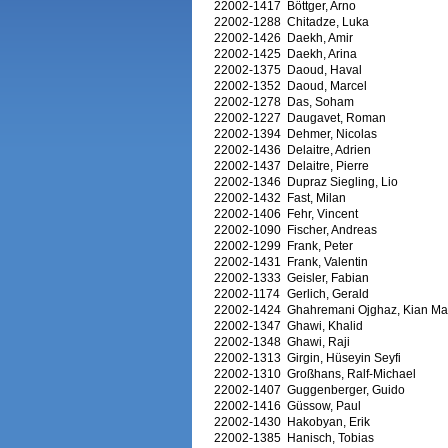
22002-1417
Böttger, Arno
22002-1288
Chitadze, Luka
22002-1426
Daekh, Amir
22002-1425
Daekh, Arina
22002-1375
Daoud, Haval
22002-1352
Daoud, Marcel
22002-1278
Das, Soham
22002-1227
Daugavet, Roman
22002-1394
Dehmer, Nicolas
22002-1436
Delaitre, Adrien
22002-1437
Delaitre, Pierre
22002-1346
Dupraz Siegling, Lio
22002-1432
Fast, Milan
22002-1406
Fehr, Vincent
22002-1090
Fischer, Andreas
22002-1299
Frank, Peter
22002-1431
Frank, Valentin
22002-1333
Geisler, Fabian
22002-1174
Gerlich, Gerald
22002-1424
Ghahremani Ojghaz, Kian Mar
22002-1347
Ghawi, Khalid
22002-1348
Ghawi, Raji
22002-1313
Girgin, Hüseyin Seyfi
22002-1310
Großhans, Ralf-Michael
22002-1407
Guggenberger, Guido
22002-1416
Güssow, Paul
22002-1430
Hakobyan, Erik
22002-1385
Hanisch, Tobias