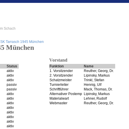
 im Schach
»
SK Tarrasch 1945 München
45 München
Vorstand
Status
Funktion
Name
aktiv
1. Vorsitzender
Reuther, Georg, Dr.
aktiv
2. Vorsitzender
Lipinsky, Markus
aktiv
Schatzmeister
Trinkl, Stefan
passiv
Turnierleiter
Hennig, Ulf
passiv
Schriftführer
Mack, Thomas, Dr.
aktiv
Alternativer Postemp
Lipinsky, Markus
aktiv
Materialwart
Lehner, Rudolf
aktiv
Webmaster
Reuther, Georg, Dr.
aktiv
aktiv
aktiv
aktiv
aktiv