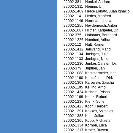
22002-381
Henkel, Andree
22002-1311
Hennig, Ulf
22002-1409
Herce Lobato, Juan Ignacio
22002-1141
Herich, Manfred
22002-1146
Herrmann, Luca
22002-1255
Heydenreich, Anton
22002-1087
Hiltner, Karlpeter, Dr.
22002-375
Hofbauer, Bernhard
22002-1226
Humbert, Arthur
22002-112
Hutt, Rainer
22002-1412
Jalilvand, Mahdi
22002-1134
Joebges, Julia
22002-1133
Joebges, Nico
22002-1230
Junker, Carsten, Dr.
22002-379
Juptner, Jan
22002-1088
Kammermeier, Irina
22002-1160
Kampfmeier, Dirk
22002-1303
Karowski, Sascha
22002-1105
Kelling, Arno
22002-1434
Kishore, Prisha
22002-1169
Klenk, Robert
22002-1236
Klenk, Sofie
22002-1423
Koch, Herbert
22002-1391
Kokkos, Asimakis
22002-1383
Kolb, Julian
22002-1365
Kopp, Michaela
22002-1334
Korhon, Luca
22002-1217
Krater, Ruwen