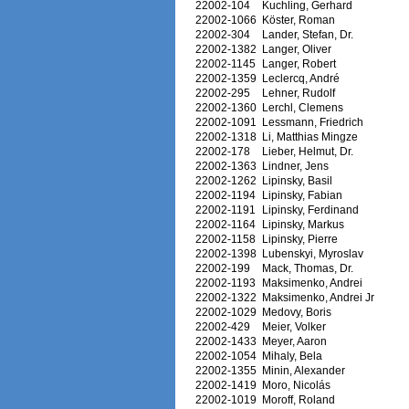
22002-104
Kuchling, Gerhard
22002-1066
Köster, Roman
22002-304
Lander, Stefan, Dr.
22002-1382
Langer, Oliver
22002-1145
Langer, Robert
22002-1359
Leclercq, André
22002-295
Lehner, Rudolf
22002-1360
Lerchl, Clemens
22002-1091
Lessmann, Friedrich
22002-1318
Li, Matthias Mingze
22002-178
Lieber, Helmut, Dr.
22002-1363
Lindner, Jens
22002-1262
Lipinsky, Basil
22002-1194
Lipinsky, Fabian
22002-1191
Lipinsky, Ferdinand
22002-1164
Lipinsky, Markus
22002-1158
Lipinsky, Pierre
22002-1398
Lubenskyi, Myroslav
22002-199
Mack, Thomas, Dr.
22002-1193
Maksimenko, Andrei
22002-1322
Maksimenko, Andrei Jr
22002-1029
Medovy, Boris
22002-429
Meier, Volker
22002-1433
Meyer, Aaron
22002-1054
Mihaly, Bela
22002-1355
Minin, Alexander
22002-1419
Moro, Nicolás
22002-1019
Moroff, Roland