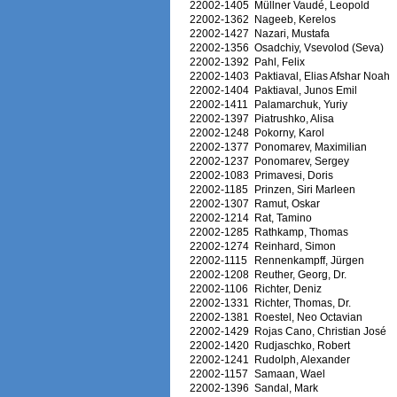
22002-1405
Müllner Vaudé, Leopold
22002-1362
Nageeb, Kerelos
22002-1427
Nazari, Mustafa
22002-1356
Osadchiy, Vsevolod (Seva)
22002-1392
Pahl, Felix
22002-1403
Paktiaval, Elias Afshar Noah
22002-1404
Paktiaval, Junos Emil
22002-1411
Palamarchuk, Yuriy
22002-1397
Piatrushko, Alisa
22002-1248
Pokorny, Karol
22002-1377
Ponomarev, Maximilian
22002-1237
Ponomarev, Sergey
22002-1083
Primavesi, Doris
22002-1185
Prinzen, Siri Marleen
22002-1307
Ramut, Oskar
22002-1214
Rat, Tamino
22002-1285
Rathkamp, Thomas
22002-1274
Reinhard, Simon
22002-1115
Rennenkampff, Jürgen
22002-1208
Reuther, Georg, Dr.
22002-1106
Richter, Deniz
22002-1331
Richter, Thomas, Dr.
22002-1381
Roestel, Neo Octavian
22002-1429
Rojas Cano, Christian José
22002-1420
Rudjaschko, Robert
22002-1241
Rudolph, Alexander
22002-1157
Samaan, Wael
22002-1396
Sandal, Mark