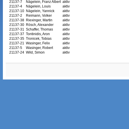
21137-7
Nägelein, Franz Albert
aktiv
21137-4
Nägelein, Louis
aktiv
21137-10
Nägelein, Yannick
aktiv
21137-2
Reimann, Volker
aktiv
21137-38
Riexinger, Martin
aktiv
21137-30
Rösch, Alexander
aktiv
21137-31
Schaffer, Thomas
aktiv
21137-37
Tontinidis, Aron
aktiv
21137-35
Tronicek, Tobias
aktiv
21137-21
Wasinger, Felix
aktiv
21137-5
Wasinger, Robert
aktiv
21137-24
Wild, Simon
aktiv