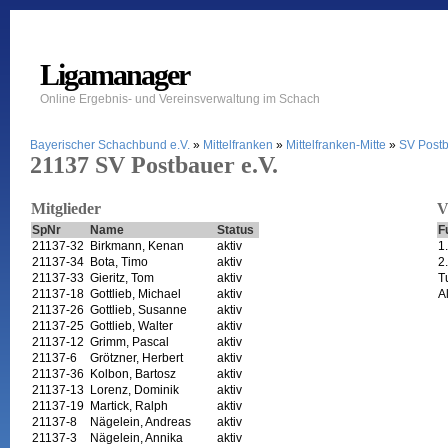
Ligamanager
Online Ergebnis- und Vereinsverwaltung im Schach
Bayerischer Schachbund e.V.
»
Mittelfranken
»
Mittelfranken-Mitte
»
SV Postb
21137 SV Postbauer e.V.
Mitglieder
V
SpNr
Name
Status
F
21137-32
Birkmann, Kenan
aktiv
1
21137-34
Bota, Timo
aktiv
2
21137-33
Gieritz, Tom
aktiv
T
21137-18
Gottlieb, Michael
aktiv
A
21137-26
Gottlieb, Susanne
aktiv
21137-25
Gottlieb, Walter
aktiv
21137-12
Grimm, Pascal
aktiv
21137-6
Grötzner, Herbert
aktiv
21137-36
Kolbon, Bartosz
aktiv
21137-13
Lorenz, Dominik
aktiv
21137-19
Martick, Ralph
aktiv
21137-8
Nägelein, Andreas
aktiv
21137-3
Nägelein, Annika
aktiv