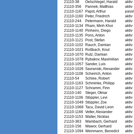
21110-38
Oelschlegel, Harald
aktiv
21110-356
Pannek, Matthias
aktiv
21110-1167
Papst, Arthur
passi
21110-1160
Peter, Friedrich
aktiv
21110-244
Petermann, Harald
aktiv
21110-1134
Pham, Minh Khoi
aktiv
21110-1140
Pinheiro, Diego
aktiv
21110-1135
Pons, Anton
aktiv
21110-1121
Post, Stefan
aktiv
21110-1102
Rauch, Damian
aktiv
21110-1021
Roßbach, Knut
aktiv
21110-1070
Rutz, Damian
aktiv
21110-1078
Rybakov, Maximilian
aktiv
21110-1057
Sander, Luis
aktiv
21110-1026
Savranski, Alexander
aktiv
21110-1108
Scheirich, Anton
aktiv
21110-54
Schlee, Robert
aktiv
21110-1163
Schminke, Philipp
aktiv
21110-1127
Schramm, Finn
aktiv
21110-140
Steger, Otmar
aktiv
21110-1106
Stöppler, Levi
aktiv
21110-1049
Stöppler, Zoe
aktiv
21110-1068
Tacu, David Leon
aktiv
21110-1166
Vetter, Alexander
aktiv
21110-1153
Walter, Nicklas
aktiv
21110-363
Wambach, Gerhard
aktiv
21110-156
Wawor, Gerhard
aktiv
21110-1094
Weinmann, Benedict
aktiv