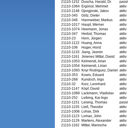
21110-1152
Duscha, Harald, Dr.
passi
21110-1064
Ergönül, Mehmet
aktiv
21110-1148
Gjorgjioski, Jakov
aktiv
21110-345
Götz, Dieter
aktiv
21110-346
Hannweber, Markus
aktiv
21110-1017
Haupt, Werner
aktiv
21110-1074
Heemann, Jonas
aktiv
21110-347
Herbst, Thomas
aktiv
21110-23
Horn, Jürgen
aktiv
21110-1122
Huang, Anna
aktiv
21110-106
Huger, Horst
aktiv
21110-1133
Jiang, Jasmin
aktiv
21110-1161
Jimenez Mittal, David
aktiv
21110-1053
Kelmendi, Arian
aktiv
21110-1054
Kelmendi, Lirian
aktiv
21110-1093
Knyr Rodriguez, Daniel
aktiv
21110-353
Kowis, Eduard
aktiv
21110-268
Kundoch, Ingo
aktiv
21110-32
Kurz, Leonhard
aktiv
21110-1147
Köpf, David
aktiv
21110-1089
Lackmann, Vladislav
aktiv
21110-252
Leibing, Kai-Ingo
aktiv
21110-1151
Leising, Thomas
passi
21110-1155
Ließ, Theodor
aktiv
21110-1006
Lohse, Dirk
aktiv
21110-1123
Lomax, John
aktiv
21110-1129
Martens, Alexander
aktiv
21110-1162
Mittal, Manischa
aktiv