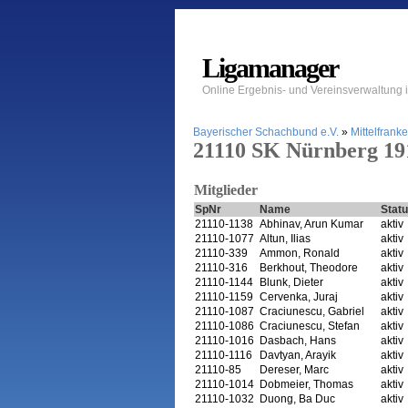
Ligamanager
Online Ergebnis- und Vereinsverwaltung
Bayerischer Schachbund e.V.
»
Mittelfrank
21110 SK Nürnberg 191
Mitglieder
SpNr
Name
Stat
21110-1138
Abhinav, Arun Kumar
aktiv
21110-1077
Altun, Ilias
aktiv
21110-339
Ammon, Ronald
aktiv
21110-316
Berkhout, Theodore
aktiv
21110-1144
Blunk, Dieter
aktiv
21110-1159
Cervenka, Juraj
aktiv
21110-1087
Craciunescu, Gabriel
aktiv
21110-1086
Craciunescu, Stefan
aktiv
21110-1016
Dasbach, Hans
aktiv
21110-1116
Davtyan, Arayik
aktiv
21110-85
Dereser, Marc
aktiv
21110-1014
Dobmeier, Thomas
aktiv
21110-1032
Duong, Ba Duc
aktiv