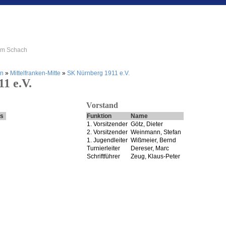
 im Schach
en
»
Mittelfranken-Mitte
»
SK Nürnberg 1911 e.V.
1 e.V.
Vorstand
us
Funktion
Name
1. Vorsitzender
Götz, Dieter
2. Vorsitzender
Weinmann, Stefan
1. Jugendleiter
Wißmeier, Bernd
Turnierleiter
Dereser, Marc
Schriftführer
Zeug, Klaus-Peter