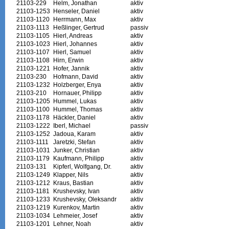
21103-229
Helm, Jonathan
aktiv
21103-1253
Henseler, Daniel
aktiv
21103-1120
Herrmann, Max
aktiv
21103-1113
Heßlinger, Gertrud
passiv
21103-1105
Hierl, Andreas
aktiv
21103-1023
Hierl, Johannes
aktiv
21103-1107
Hierl, Samuel
aktiv
21103-1108
Hirn, Erwin
aktiv
21103-1221
Hofer, Jannik
aktiv
21103-230
Hofmann, David
aktiv
21103-1232
Holzberger, Enya
aktiv
21103-210
Hornauer, Philipp
aktiv
21103-1205
Hummel, Lukas
aktiv
21103-1100
Hummel, Thomas
aktiv
21103-1178
Häckler, Daniel
aktiv
21103-1222
Iberl, Michael
passiv
21103-1252
Jadoua, Karam
aktiv
21103-1111
Jaretzki, Stefan
aktiv
21103-1031
Junker, Christian
aktiv
21103-1179
Kaufmann, Philipp
aktiv
21103-131
Kipferl, Wolfgang, Dr.
aktiv
21103-1249
Klapper, Nils
aktiv
21103-1212
Kraus, Bastian
aktiv
21103-1181
Krushevsky, Ivan
aktiv
21103-1233
Krushevsky, Oleksandr
aktiv
21103-1219
Kurenkov, Martin
aktiv
21103-1034
Lehmeier, Josef
aktiv
21103-1201
Lehner, Noah
aktiv