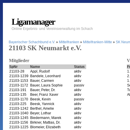
Ligamanager
Online Ergebnis- und Vereinsverwaltung im Schach
Bayerischer Schachbund e.V.
»
Mittelfranken
»
Mittelfranken-Mitte
»
SK Neuma
21103 SK Neumarkt e.V.
Mitglieder
V
SpNr
Name
Status
F
21103-28
Appl, Rudolf
aktiv
1
21103-1239
Bandele, Leonhard
aktiv
2
21103-1153
Bauer, Carmen
aktiv
1
21103-1172
Bauer, Laura Sophie
passiv
S
21103-191
Bauer, Peter, Dr.
aktiv
T
21103-135
Beer, Franz Xaver
aktiv
A
21103-1170
Beesk, Kevin
passiv
21103-225
Beesk, Yannick
aktiv
21103-1242
Berthel, Amelie
aktiv
21103-1040
Beyer, Lothar
aktiv
21103-1245
Biedermann, Marek
aktiv
21103-1156
Birkner, Mattias, Dr.
aktiv
21103-1225
Blomeier, Elizabeth
aktiv