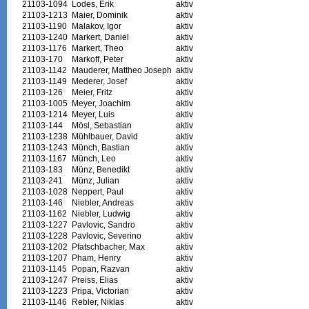
21103-1094
Lodes, Erik
aktiv
21103-1213
Maier, Dominik
aktiv
21103-1190
Malakov, Igor
aktiv
21103-1240
Markert, Daniel
aktiv
21103-1176
Markert, Theo
aktiv
21103-170
Markoff, Peter
aktiv
21103-1142
Mauderer, Mattheo Joseph
aktiv
21103-1149
Mederer, Josef
aktiv
21103-126
Meier, Fritz
aktiv
21103-1005
Meyer, Joachim
aktiv
21103-1214
Meyer, Luis
aktiv
21103-144
Mösl, Sebastian
aktiv
21103-1238
Mühlbauer, David
aktiv
21103-1243
Münch, Bastian
aktiv
21103-1167
Münch, Leo
aktiv
21103-183
Münz, Benedikt
aktiv
21103-241
Münz, Julian
aktiv
21103-1028
Neppert, Paul
aktiv
21103-146
Niebler, Andreas
aktiv
21103-1162
Niebler, Ludwig
aktiv
21103-1227
Pavlovic, Sandro
aktiv
21103-1228
Pavlovic, Severino
aktiv
21103-1202
Pfatschbacher, Max
aktiv
21103-1207
Pham, Henry
aktiv
21103-1145
Popan, Razvan
aktiv
21103-1247
Preiss, Elias
aktiv
21103-1223
Pripa, Victorian
aktiv
21103-1146
Rebler, Niklas
aktiv