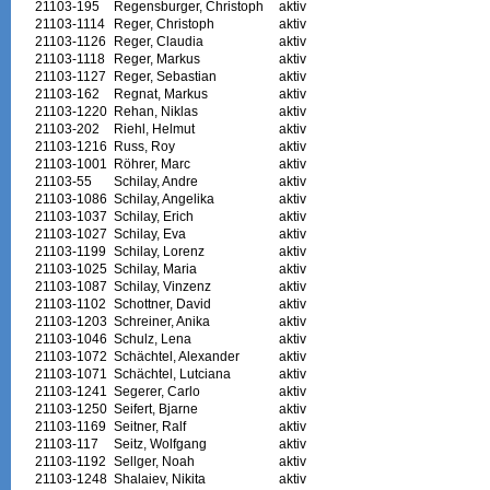
21103-195
Regensburger, Christoph
aktiv
21103-1114
Reger, Christoph
aktiv
21103-1126
Reger, Claudia
aktiv
21103-1118
Reger, Markus
aktiv
21103-1127
Reger, Sebastian
aktiv
21103-162
Regnat, Markus
aktiv
21103-1220
Rehan, Niklas
aktiv
21103-202
Riehl, Helmut
aktiv
21103-1216
Russ, Roy
aktiv
21103-1001
Röhrer, Marc
aktiv
21103-55
Schilay, Andre
aktiv
21103-1086
Schilay, Angelika
aktiv
21103-1037
Schilay, Erich
aktiv
21103-1027
Schilay, Eva
aktiv
21103-1199
Schilay, Lorenz
aktiv
21103-1025
Schilay, Maria
aktiv
21103-1087
Schilay, Vinzenz
aktiv
21103-1102
Schottner, David
aktiv
21103-1203
Schreiner, Anika
aktiv
21103-1046
Schulz, Lena
aktiv
21103-1072
Schächtel, Alexander
aktiv
21103-1071
Schächtel, Lutciana
aktiv
21103-1241
Segerer, Carlo
aktiv
21103-1250
Seifert, Bjarne
aktiv
21103-1169
Seitner, Ralf
aktiv
21103-117
Seitz, Wolfgang
aktiv
21103-1192
Sellger, Noah
aktiv
21103-1248
Shalaiev, Nikita
aktiv