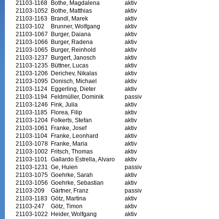
21103-1168
Bothe, Magdalena
aktiv
21103-1052
Bothe, Matthias
aktiv
21103-1163
Brandl, Marek
aktiv
21103-102
Brunner, Wolfgang
aktiv
21103-1067
Burger, Daiana
aktiv
21103-1066
Burger, Radena
aktiv
21103-1065
Burger, Reinhold
aktiv
21103-1237
Burgert, Janosch
aktiv
21103-1235
Büttner, Lucas
aktiv
21103-1206
Derichev, Nikalas
aktiv
21103-1095
Donisch, Michael
aktiv
21103-1124
Eggerling, Dieter
aktiv
21103-1194
Feldmüller, Dominik
passiv
21103-1246
Fink, Julia
aktiv
21103-1185
Florea, Filip
aktiv
21103-1204
Folkerts, Stefan
aktiv
21103-1061
Franke, Josef
aktiv
21103-1104
Franke, Leonhard
aktiv
21103-1078
Franke, Maria
aktiv
21103-1002
Fritsch, Thomas
aktiv
21103-1101
Gallardo Estrella, Alvaro
aktiv
21103-1231
Ge, Huien
passiv
21103-1075
Goehrke, Sarah
aktiv
21103-1056
Goehrke, Sebastian
aktiv
21103-209
Gärtner, Franz
passiv
21103-1183
Götz, Martina
aktiv
21103-247
Götz, Timon
aktiv
21103-1022
Heider, Wolfgang
aktiv