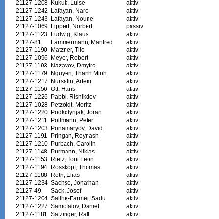
21127-1208
Kukuk, Luise
aktiv
21127-1242
Lafayan, Nare
aktiv
21127-1243
Lafayan, Noune
aktiv
21127-1069
Lippert, Norbert
passiv
21127-1123
Ludwig, Klaus
aktiv
21127-81
Lämmermann, Manfred
aktiv
21127-1190
Matzner, Tilo
aktiv
21127-1096
Meyer, Robert
aktiv
21127-1193
Nazavov, Dmytro
aktiv
21127-1179
Nguyen, Thanh Minh
aktiv
21127-1217
Nursafin, Artem
aktiv
21127-1156
Ott, Hans
aktiv
21127-1226
Pabbi, Rishikdev
aktiv
21127-1028
Petzoldt, Moritz
aktiv
21127-1220
Podkolynjak, Joran
aktiv
21127-1211
Pollmann, Peter
aktiv
21127-1203
Ponamaryov, David
aktiv
21127-1191
Pringan, Reynash
aktiv
21127-1210
Purbach, Carolin
aktiv
21127-1148
Purmann, Niklas
aktiv
21127-1153
Rietz, Toni Leon
aktiv
21127-1194
Rosskopf, Thomas
aktiv
21127-1188
Roth, Elias
aktiv
21127-1234
Sachse, Jonathan
aktiv
21127-49
Sack, Josef
aktiv
21127-1204
Salihe-Farmer, Sadu
aktiv
21127-1227
Samofalov, Daniel
aktiv
21127-1181
Satzinger, Ralf
aktiv