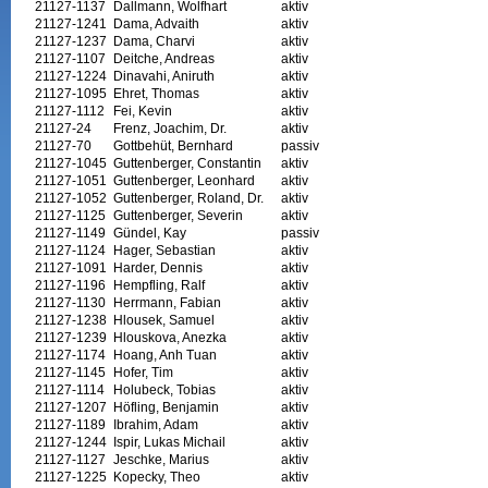
21127-1137
Dallmann, Wolfhart
aktiv
21127-1241
Dama, Advaith
aktiv
21127-1237
Dama, Charvi
aktiv
21127-1107
Deitche, Andreas
aktiv
21127-1224
Dinavahi, Aniruth
aktiv
21127-1095
Ehret, Thomas
aktiv
21127-1112
Fei, Kevin
aktiv
21127-24
Frenz, Joachim, Dr.
aktiv
21127-70
Gottbehüt, Bernhard
passiv
21127-1045
Guttenberger, Constantin
aktiv
21127-1051
Guttenberger, Leonhard
aktiv
21127-1052
Guttenberger, Roland, Dr.
aktiv
21127-1125
Guttenberger, Severin
aktiv
21127-1149
Gündel, Kay
passiv
21127-1124
Hager, Sebastian
aktiv
21127-1091
Harder, Dennis
aktiv
21127-1196
Hempfling, Ralf
aktiv
21127-1130
Herrmann, Fabian
aktiv
21127-1238
Hlousek, Samuel
aktiv
21127-1239
Hlouskova, Anezka
aktiv
21127-1174
Hoang, Anh Tuan
aktiv
21127-1145
Hofer, Tim
aktiv
21127-1114
Holubeck, Tobias
aktiv
21127-1207
Höfling, Benjamin
aktiv
21127-1189
Ibrahim, Adam
aktiv
21127-1244
Ispir, Lukas Michail
aktiv
21127-1127
Jeschke, Marius
aktiv
21127-1225
Kopecky, Theo
aktiv