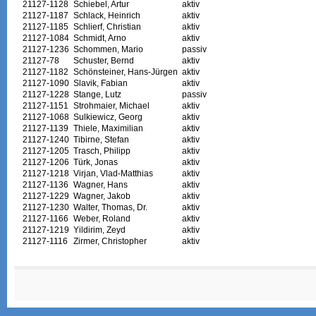
21127-1128
Schiebel, Artur
aktiv
21127-1187
Schlack, Heinrich
aktiv
21127-1185
Schlierf, Christian
aktiv
21127-1084
Schmidt, Arno
aktiv
21127-1236
Schommen, Mario
passiv
21127-78
Schuster, Bernd
aktiv
21127-1182
Schönsteiner, Hans-Jürgen
aktiv
21127-1090
Slavik, Fabian
aktiv
21127-1228
Stange, Lutz
passiv
21127-1151
Strohmaier, Michael
aktiv
21127-1068
Sulkiewicz, Georg
aktiv
21127-1139
Thiele, Maximilian
aktiv
21127-1240
Tibirne, Stefan
aktiv
21127-1205
Trasch, Philipp
aktiv
21127-1206
Türk, Jonas
aktiv
21127-1218
Virjan, Vlad-Matthias
aktiv
21127-1136
Wagner, Hans
aktiv
21127-1229
Wagner, Jakob
aktiv
21127-1230
Walter, Thomas, Dr.
aktiv
21127-1166
Weber, Roland
aktiv
21127-1219
Yildirim, Zeyd
aktiv
21127-1116
Zirmer, Christopher
aktiv