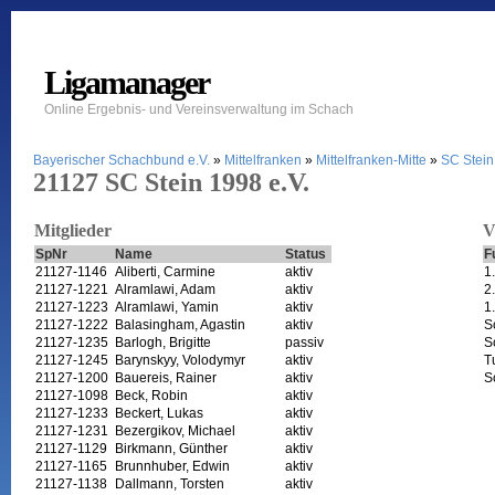
Ligamanager
Online Ergebnis- und Vereinsverwaltung im Schach
Bayerischer Schachbund e.V.
»
Mittelfranken
»
Mittelfranken-Mitte
»
SC Stein
21127 SC Stein 1998 e.V.
Mitglieder
V
SpNr
Name
Status
F
21127-1146
Aliberti, Carmine
aktiv
1
21127-1221
Alramlawi, Adam
aktiv
2
21127-1223
Alramlawi, Yamin
aktiv
1
21127-1222
Balasingham, Agastin
aktiv
S
21127-1235
Barlogh, Brigitte
passiv
S
21127-1245
Barynskyy, Volodymyr
aktiv
T
21127-1200
Bauereis, Rainer
aktiv
S
21127-1098
Beck, Robin
aktiv
21127-1233
Beckert, Lukas
aktiv
21127-1231
Bezergikov, Michael
aktiv
21127-1129
Birkmann, Günther
aktiv
21127-1165
Brunnhuber, Edwin
aktiv
21127-1138
Dallmann, Torsten
aktiv