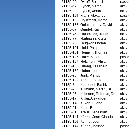
21135-69
Dyroff, Roland
passi
21135-47
Eyrich, Martin
aktiv
21135-9
Eyrich, Xenia
aktiv
21135-119
Franz, Alexander
passi
21135-150
Frysztacki, Marco
aktiv
21135-133
Gulmamadov, David
aktiv
21135-67
Gündel, Kay
aktiv
21135-46
Halamicek, Robin
aktiv
21135-77
Hartmann, Klara
aktiv
21135-78
Heigwer, Florian
aktiv
21135-101
Held, Philip
aktiv
21135-151
Hennch, Thomas
aktiv
21135-125
Hofer, Stefan
passi
21135-117
Holzmann, Alisa
aktiv
21135-135
Huang, Elisabeth
aktiv
21135-153
Huber, Lino
aktiv
21135-28
Junk, Philipp
aktiv
21135-122
Kaplan, Büsra
aktiv
21135-8
Kelmendi, Bashkin
aktiv
21135-23
Killmann, Martin, Dr.
aktiv
21135-25
Killmann, Reinmar, Dr.
aktiv
21135-17
Kittler, Alexander
aktiv
21135-146
Kißler, Juliane
aktiv
21135-61
Klein, Rainer
aktiv
21135-31
Kraus, Sebastian
aktiv
21135-114
Kühne, Jean-Claude
aktiv
21135-116
Kühne, Leon
aktiv
21135-147
Kühne, Melissa
passi