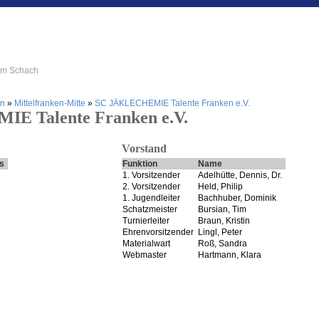
 im Schach
en
»
Mittelfranken-Mitte
»
SC JÄKLECHEMIE Talente Franken e.V.
E Talente Franken e.V.
Vorstand
s
Funktion
Name
1. Vorsitzender
Adelhütte, Dennis, Dr.
2. Vorsitzender
Held, Philip
1. Jugendleiter
Bachhuber, Dominik
Schatzmeister
Bursian, Tim
Turnierleiter
Braun, Kristin
Ehrenvorsitzender
Lingl, Peter
Materialwart
Roß, Sandra
Webmaster
Hartmann, Klara