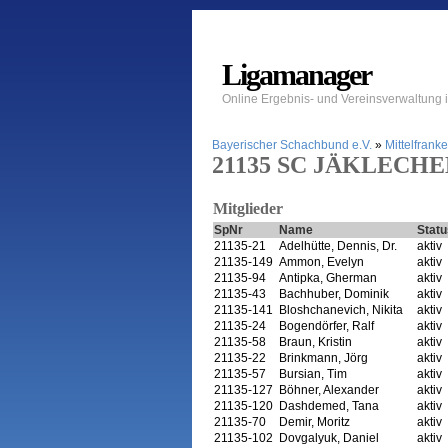
Ligamanager
Online Ergebnis- und Vereinsverwaltung
Bayerischer Schachbund e.V.
»
Mittelfrank
21135 SC JÄKLECHEMI
Mitglieder
SpNr
Name
Statu
21135-21
Adelhütte, Dennis, Dr.
aktiv
21135-149
Ammon, Evelyn
aktiv
21135-94
Antipka, Gherman
aktiv
21135-43
Bachhuber, Dominik
aktiv
21135-141
Bloshchanevich, Nikita
aktiv
21135-24
Bogendörfer, Ralf
aktiv
21135-58
Braun, Kristin
aktiv
21135-22
Brinkmann, Jörg
aktiv
21135-57
Bursian, Tim
aktiv
21135-127
Böhner, Alexander
aktiv
21135-120
Dashdemed, Tana
aktiv
21135-70
Demir, Moritz
aktiv
21135-102
Dovgalyuk, Daniel
aktiv