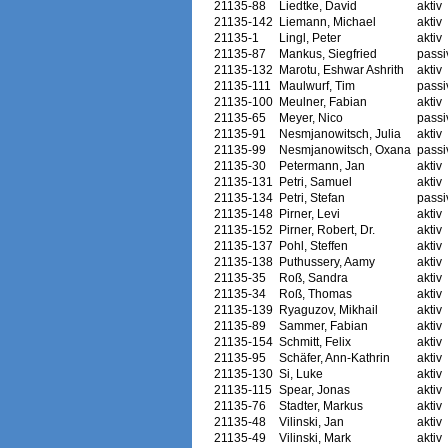
21135-88
Liedtke, David
aktiv
21135-142
Liemann, Michael
aktiv
21135-1
Lingl, Peter
aktiv
21135-87
Mankus, Siegfried
passi
21135-132
Marotu, Eshwar Ashrith
aktiv
21135-111
Maulwurf, Tim
passi
21135-100
Meulner, Fabian
aktiv
21135-65
Meyer, Nico
passi
21135-91
Nesmjanowitsch, Julia
aktiv
21135-99
Nesmjanowitsch, Oxana
passi
21135-30
Petermann, Jan
aktiv
21135-131
Petri, Samuel
aktiv
21135-134
Petri, Stefan
passi
21135-148
Pirner, Levi
aktiv
21135-152
Pirner, Robert, Dr.
aktiv
21135-137
Pohl, Steffen
aktiv
21135-138
Puthussery, Aamy
aktiv
21135-35
Roß, Sandra
aktiv
21135-34
Roß, Thomas
aktiv
21135-139
Ryaguzov, Mikhail
aktiv
21135-89
Sammer, Fabian
aktiv
21135-154
Schmitt, Felix
aktiv
21135-95
Schäfer, Ann-Kathrin
aktiv
21135-130
Si, Luke
aktiv
21135-115
Spear, Jonas
aktiv
21135-76
Stadter, Markus
aktiv
21135-48
Vilinski, Jan
aktiv
21135-49
Vilinski, Mark
aktiv