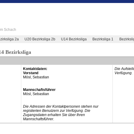
 im Schach
irksliga 2a
U20 Bezirksliga 2b
U14 Bezirksliga
Bezirksliga 1
Bezirksl
4 Bezirksliga
Kontaktdaten:
Die Aufstel
Vorstand
Verfügung.
Mösl, Sebastian
Mannschaftsführer
Mösl, Sebastian
Die Adressen der Kontaktpersonen stehen nur
registierten Benutzern zur Verfügung. Die
Zugangsdaten erhalten Sie über Ihren
Mannschaftsführer.