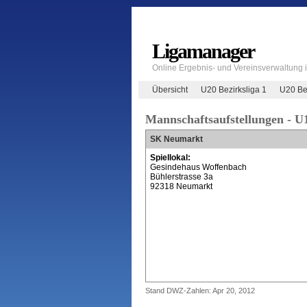
Ligamanager
Online Ergebnis- und Vereinsverwaltung
Übersicht
U20 Bezirksliga 1
U20 Bez
Mannschaftsaufstellungen - U1
SK Neumarkt
Spiellokal:
Gesindehaus Woffenbach
Bühlerstrasse 3a
92318 Neumarkt
Stand DWZ-Zahlen: Apr 20, 2012