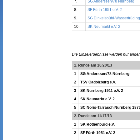
7.
SG Anderssen/78 Nürnberg
8.
SF Fürth 1951 e.V. 2
9.
SG Dinkelsbühl-Wassertrüdin
10.
SK Neumarkt e.V. 2
Die Einzelergebnisse werden nur ange
1. Runde am 10/20/13
1
SG Anderssen/78 Nürnberg
2
TSV Cadolzburg e.V.
3
SK Nürnberg 1911 e.V. 2
4
SK Neumarkt e.V. 2
5
SC Noris-Tarrasch Nürnberg 1873
2. Runde am 11/17/13
1
SK Rothenburg e.V.
2
SF Fürth 1951 e.V. 2