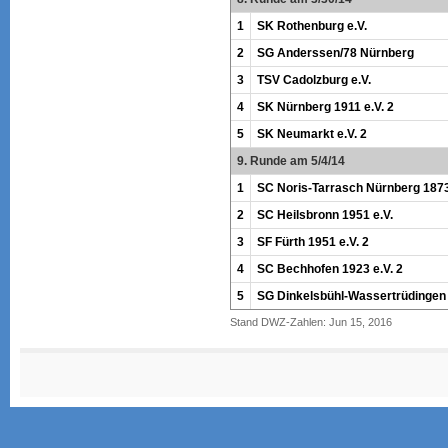
1
SK Rothenburg e.V.
2
SG Anderssen/78 Nürnberg
3
TSV Cadolzburg e.V.
4
SK Nürnberg 1911 e.V. 2
5
SK Neumarkt e.V. 2
9. Runde am 5/4/14
1
SC Noris-Tarrasch Nürnberg 1873
2
SC Heilsbronn 1951 e.V.
3
SF Fürth 1951 e.V. 2
4
SC Bechhofen 1923 e.V. 2
5
SG Dinkelsbühl-Wassertrüdingen
Stand DWZ-Zahlen: Jun 15, 2016