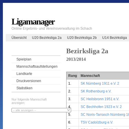
Ligamanager
Online Ergebnis- und Vereinsverwaltung im Schach
Übersicht
U20 Bezirksliga 2a
U20 Bezirksliga 2b
U14 Bezirksliga
Bezirksliga 2a
2013/2014
Spielplan
Mannschaftsaufstellungen
Landkarte
Rang
Mannschaft
Druckversionen
1.
SK Nürnberg 1911 e.V. 2
Statistiken
2.
SK Rothenburg e.V.
3.
SC Heilsbronn 1951 e.V.
Nur folgende Mannschaft
anzeigen:
4.
SC Bechhofen 1923 e.V. 2
5.
SC Noris-Tarrasch Nürnberg 18
6.
TSV Cadolzburg e.V.