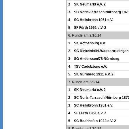
2
SK Neumarkt e.V. 2
3
SC Noris-Tarrasch Nürnberg 1873
4
SC Heilsbronn 1951 e.V.
5
SF Fürth 1951 e.V. 2
6. Runde am 2/16/14
1
SK Rothenburg e.V.
2
SG Dinkelsbühl-Wassertrüdingen
3
SG Anderssen/78 Nürnberg
4
TSV Cadolzburg e.V.
5
SK Nürnberg 1911 e.V. 2
7. Runde am 3/9/14
1
SK Neumarkt e.V. 2
2
SC Noris-Tarrasch Nürnberg 1873
3
SC Heilsbronn 1951 e.V.
4
SF Fürth 1951 e.V. 2
5
SC Bechhofen 1923 e.V. 2
8. Runde am 3/30/14