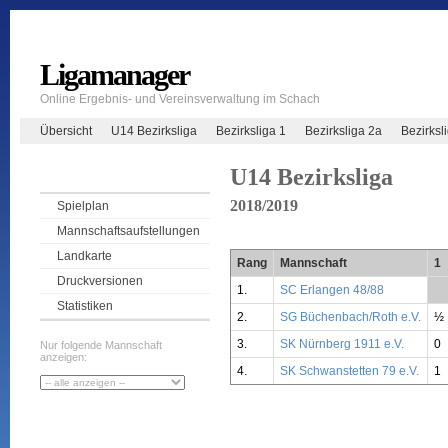
Ligamanager
Online Ergebnis- und Vereinsverwaltung im Schach
Übersicht
U14 Bezirksliga
Bezirksliga 1
Bezirksliga 2a
Bezirksl
U14 Bezirksliga
2018/2019
Spielplan
Mannschaftsaufstellungen
Landkarte
Rang
Mannschaft
1
Druckversionen
1.
SC Erlangen 48/88
**
Statistiken
2.
SG Büchenbach/Roth e.V.
½
3.
SK Nürnberg 1911 e.V.
0
Nur folgende Mannschaft
anzeigen:
4.
SK Schwanstetten 79 e.V.
1