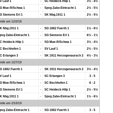
V Lauf 1
-
SC Heideck-Hilp 1
3½ - 4½
G Mue-R/Schwa 1
-
Spvg Zabo-Eintracht 1
2½ - 5½
G Siemens Erl 1
-
SK Nbg.1911 1
2½ - 5½
unde am 12/2/18
K Nbg.1911 1
-
SG 1882 Fuerth 1
1½ - 6½
pvg Zabo-Eintracht 1
-
SG Siemens Erl 1
6½ - 1½
C Heideck-Hilp 1
-
SG Mue-R/Schwa 1
3½ - 4½
C Bechhofen 1
-
SV Lauf 1
2½ - 5½
C Erlangen 3
-
SK 1911 Herzogenaurach 2
4½ - 3½
unde am 1/27/19
G 1882 Fuerth 1
-
SK 1911 Herzogenaurach 2
3½ - 4½
V Lauf 1
-
SC Erlangen 3
3 - 5
G Mue-R/Schwa 1
-
SC Bechhofen 1
6 - 2
G Siemens Erl 1
-
SC Heideck-Hilp 1
2½ - 5½
K Nbg.1911 1
-
Spvg Zabo-Eintracht 1
1½ - 6½
unde am 2/10/19
pvg Zabo-Eintracht 1
-
SG 1882 Fuerth 1
3 - 5