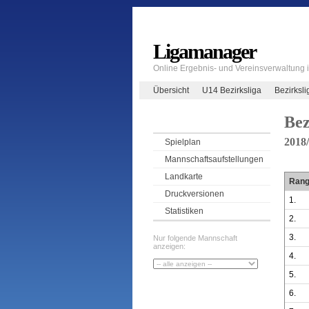
Ligamanager
Online Ergebnis- und Vereinsverwaltung
Übersicht
U14 Bezirksliga
Bezirksli
Bez
2018
Spielplan
Mannschaftsaufstellungen
Landkarte
Ran
Druckversionen
1.
Statistiken
2.
3.
Nur folgende Mannschaft
anzeigen:
4.
5.
6.