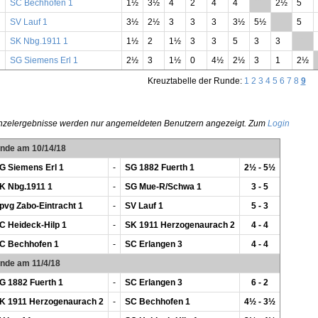
SC Bechhofen 1
1½
3½
4
2
4
4
**
2½
5
SV Lauf 1
3½
2½
3
3
3
3½
5½
**
5
SK Nbg.1911 1
1½
2
1½
3
3
5
3
3
**
SG Siemens Erl 1
2½
3
1½
0
4½
2½
3
1
2½
Kreuztabelle der Runde:
1
2
3
4
5
6
7
8
9
nzelergebnisse werden nur angemeldeten Benutzern angezeigt. Zum
Login
unde am 10/14/18
G Siemens Erl 1
-
SG 1882 Fuerth 1
2½ - 5½
K Nbg.1911 1
-
SG Mue-R/Schwa 1
3 - 5
pvg Zabo-Eintracht 1
-
SV Lauf 1
5 - 3
C Heideck-Hilp 1
-
SK 1911 Herzogenaurach 2
4 - 4
C Bechhofen 1
-
SC Erlangen 3
4 - 4
unde am 11/4/18
G 1882 Fuerth 1
-
SC Erlangen 3
6 - 2
K 1911 Herzogenaurach 2
-
SC Bechhofen 1
4½ - 3½