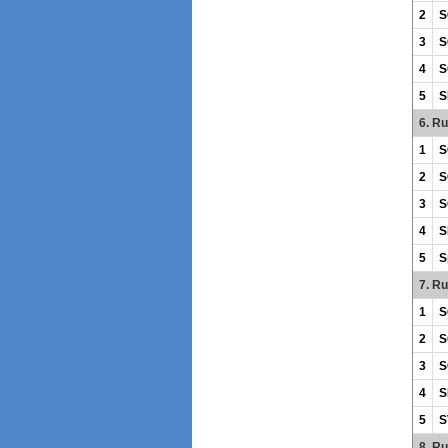
2
S
3
S
4
S
5
S
6. R
1
S
2
S
3
S
4
S
5
S
7. R
1
S
2
S
3
S
4
S
5
S
8. R