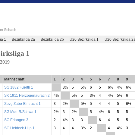
 im Schach
ga 1
Bezirksliga 2a
Bezirksliga 2b
U20 Bezirksliga 1
U20 Bezirksliga 2
irksliga 1
/2019
g
Mannschaft
1
2
3
4
5
6
7
8
9
SG 1882 Fuerth 1
**
3½
5
5½
6
5
6½
4½
6½
SK 1911 Herzogenaurach 2
4½
**
5½
5
3½
4
4½
5½
6
Spvg Zabo-Eintracht 1
3
2½
**
5½
5
4
4
5
6½
SG Mue-R/Schwa 1
2½
3
2½
**
5
4½
6
5
5
SC Erlangen 3
2
4½
3
3
**
6
4
5
5
SC Heideck-Hilp 1
3
4
4
3½
2
**
4
4½
3