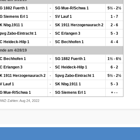
G 1882 Fuerth 1
-
SG Mue-R/Schwa 1
5½ - 2½
G Siemens Erl 1
-
SV Lauf 1
1 - 7
K Nbg.1911 1
-
SK 1911 Herzogenaurach 2
2 - 6
pvg Zabo-Eintracht 1
-
SC Erlangen 3
5 - 3
C Heideck-Hilp 1
-
SC Bechhofen 1
4 - 4
unde am 4/28/19
C Bechhofen 1
-
SG 1882 Fuerth 1
1½ - 6½
C Erlangen 3
-
SC Heideck-Hilp 1
6 - 2
K 1911 Herzogenaurach 2
-
Spvg Zabo-Eintracht 1
5½ - 2½
V Lauf 1
-
SK Nbg.1911 1
5 - 3
G Mue-R/Schwa 1
-
SG Siemens Erl 1
+ - -
DWZ-Zahlen: Aug 24, 2022