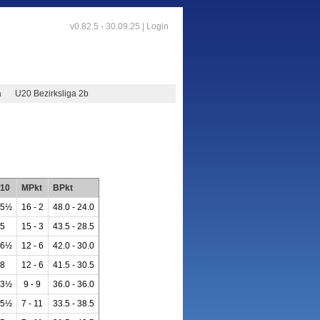
v0.82.5 - 30.09.25 |
Login
a
U20 Bezirksliga 2b
10
MPkt
BPkt
5½
16 - 2
48.0 - 24.0
5
15 - 3
43.5 - 28.5
6½
12 - 6
42.0 - 30.0
8
12 - 6
41.5 - 30.5
3½
9 - 9
36.0 - 36.0
5½
7 - 11
33.5 - 38.5