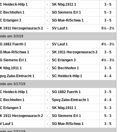
C Heideck-Hilp 1
-
SK Nbg.1911 1
3 - 5
C Bechhofen 1
-
SG Siemens Erl 1
5 - 3
C Erlangen 3
-
SG Mue-R/Schwa 1
3 - 5
K 1911 Herzogenaurach 2
-
SV Lauf 1
5½ - 2½
unde am 3/3/19
G 1882 Fuerth 1
-
SV Lauf 1
4½ - 3½
G Mue-R/Schwa 1
-
SK 1911 Herzogenaurach 2
3 - 5
G Siemens Erl 1
-
SC Erlangen 3
4½ - 3½
K Nbg.1911 1
-
SC Bechhofen 1
3 - 5
pvg Zabo-Eintracht 1
-
SC Heideck-Hilp 1
4 - 4
unde am 3/17/19
C Heideck-Hilp 1
-
SG 1882 Fuerth 1
3 - 5
C Bechhofen 1
-
Spvg Zabo-Eintracht 1
4 - 4
C Erlangen 3
-
SK Nbg.1911 1
5 - 3
K 1911 Herzogenaurach 2
-
SG Siemens Erl 1
5 - 3
V Lauf 1
-
SG Mue-R/Schwa 1
3 - 5
unde am 3/31/19