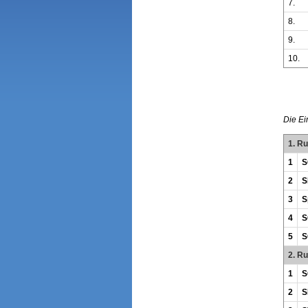
7.
8.
9.
10.
Die Ei
1. R
1
S
2
S
3
S
4
S
5
S
2. R
1
S
2
S