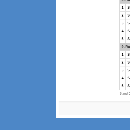
1
S
2
S
3
S
4
S
5
S
9. R
1
S
2
S
3
S
4
S
5
S
Stand 