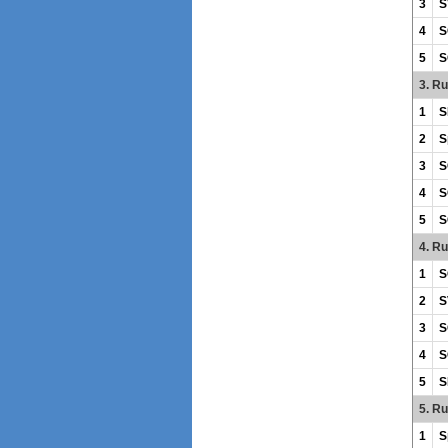
3
S
4
S
5
S
3. R
1
S
2
S
3
S
4
S
5
S
4. R
1
S
2
S
3
S
4
S
5
S
5. R
1
S