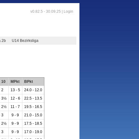
v0.82.5 - 30.09.25 |
Login
a 2b
U14 Bezirksliga
10
MPkt
BPkt
2
13 - 5
24.0 - 12.0
3½
12 - 6
22.5 - 13.5
2½
11 - 7
19.5 - 16.5
3
9 - 9
21.0 - 15.0
2½
9 - 9
17.5 - 18.5
3
9 - 9
17.0 - 19.0