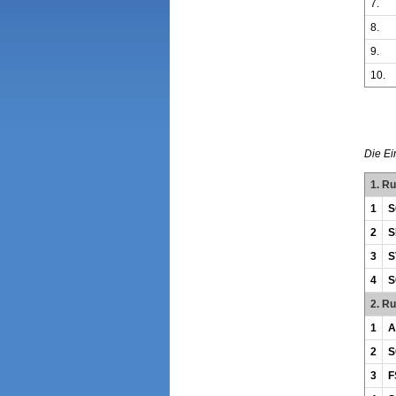
7.
8.
9.
10.
Die Ei
1. R
1
S
2
S
3
S
4
S
2. R
1
A
2
S
3
F