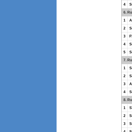
4
S
6. R
1
A
2
S
3
F
4
S
5
S
7. R
1
S
2
S
3
A
4
S
8. R
1
S
2
S
3
S
4
S