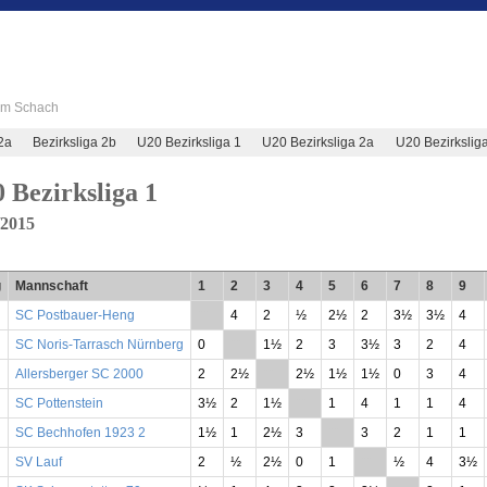
 im Schach
2a
Bezirksliga 2b
U20 Bezirksliga 1
U20 Bezirksliga 2a
U20 Bezirkslig
 Bezirksliga 1
/2015
g
Mannschaft
1
2
3
4
5
6
7
8
9
SC Postbauer-Heng
**
4
2
½
2½
2
3½
3½
4
SC Noris-Tarrasch Nürnberg
0
**
1½
2
3
3½
3
2
4
Allersberger SC 2000
2
2½
**
2½
1½
1½
0
3
4
SC Pottenstein
3½
2
1½
**
1
4
1
1
4
SC Bechhofen 1923 2
1½
1
2½
3
**
3
2
1
1
SV Lauf
2
½
2½
0
1
**
½
4
3½