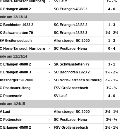
C Noris-Tarrasch Nürnberg
-
SV Lauf
3½ - ½
C Erlangen 48/88 2
-
SC Erlangen 48/88 3
4 - 0
unde am 12/13/14
C Bechhofen 1923 2
-
SC Erlangen 48/88 2
1 - 3
K Schwanstetten 79
-
SC Erlangen 48/88 3
1½ - 2½
SV Großenseebach
-
Allersberger SC 2000
1 - 3
C Noris-Tarrasch Nürnberg
-
SC Postbauer-Heng
0 - 4
unde am 12/13/14
C Erlangen 48/88 2
-
SK Schwanstetten 79
3 - 1
C Erlangen 48/88 3
-
SC Bechhofen 1923 2
1½ - 2½
llersberger SC 2000
-
SC Noris-Tarrasch Nürnberg
2½ - 1½
C Postbauer-Heng
-
FSV Großenseebach
3½ - ½
C Pottenstein
-
SV Lauf
4 - 0
unde am 1/24/15
V Lauf
-
Allersberger SC 2000
2½ - 1½
C Pottenstein
-
SC Postbauer-Heng
3½ - ½
C Erlangen 48/88 2
-
FSV Großenseebach
2½ - 1½