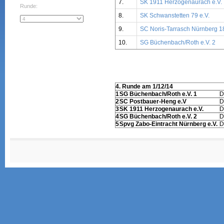
7.
SK 1911 Herzogenaurach e.V.
Runde:
8.
SK Schwanstetten 79 e.V.
9.
SC Noris-Tarrasch Nürnberg 18
10.
SG Büchenbach/Roth e.V. 2
4. Runde am 1/12/14
1
SG Büchenbach/Roth e.V. 1
D
2
SC Postbauer-Heng e.V
D
3
SK 1911 Herzogenaurach e.V.
D
4
SG Büchenbach/Roth e.V. 2
D
5
Spvg Zabo-Eintracht Nürnberg e.V.
D