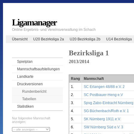
Ligamanager
Online Ergebnis- und Vereinsverwaltung im Schach
Übersicht
U20 Bezirksliga 2a
U20 Bezirksliga 2b
U14 Bezirksliga
Bezirksliga 1
2013/2014
Spielplan
Mannschaftsaufstellungen
Landkarte
Rang
Mannschaft
Druckversionen
1.
SC Erlangen 48/88 e.V. 2
Rundenbericht
2.
SC Postbauer-Heng e.V
Tabellen
3.
Spvg Zabo-Eintracht Nürnberg 
Statistiken
4.
SG Büchenbach/Roth e.V. 1
Nur folgendee Mannschaft
5.
SK Nürnberg 1911 e.V.
anzeigen:
6.
SW Nürnberg Süd e.V. 3