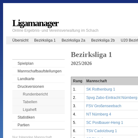
Ligamanager
Online Ergebnis- und Vereinsverwaltung im Schach
Übersicht
Bezirksliga 1
Bezirksliga 2a
Bezirksliga 2b
U20 Bezir
Bezirksliga 1
2025/2026
Spielplan
Mannschaftsaufstellungen
Landkarte
Rang
Mannschaft
Druckversionen
1.
SK Rothenburg 1
Rundenbericht
2.
Spvg Zabo-Eintracht Nürnberg
Tabellen
3.
FSV Großenseebach
Ligaheft
4.
NT Nürnberg 4
Statistiken
5.
SC Postbauer-Heng 1
Partien
6.
TSV Cadolzburg 1
Nur folgendee Mannschaft