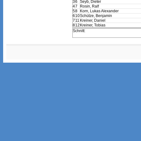
3
6
Seyb, Dieter
4
7
Rosin, Ralf
5
8
Korn, Lukas Alexander
6
10
Schütze, Benjamin
7
11
Kreiner, Daniel
8
12
Kreiner, Tobias
Schnitt: