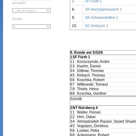
7.
SF Fürth 1
anzeigen:
8.
SK Herzogenaurach 2
9.
SK Schwanstetten 1
Runde:
10.
SC Ansbach 1
9. Runde am 5/3/26
1
SF Fürth 1
1
1
Kociurzynski, Andre
2
3
Kuehn, Daniel
3
4
Dittmar, Thomas
4
5
Kirbach, Thomas
5
6
Koschka, Robert
6
7
Witkowski, Tomasz
7
8
Thiele, Heinz
8
9
Koschka, Günther
Schnitt:
2
NT Nürnberg 4
1
1
Walter, Florian
2
2
Hirn, Oskar
3
4
Ahmadzadeh Razavi, Seyed Shaah
4
5
Vogiatzis, Dimitrios
5
6
Loebel, Petra
6
8
Ackermann, Robert