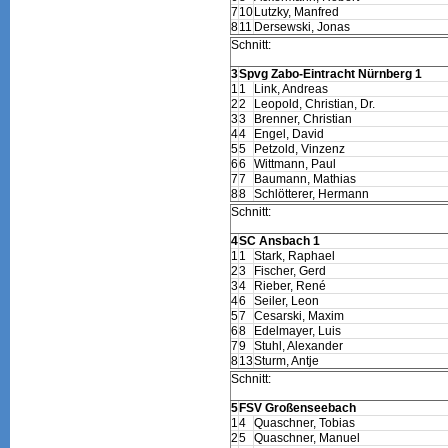
7
10
Lutzky, Manfred
8
11
Dersewski, Jonas
Schnitt:
3
Spvg Zabo-Eintracht Nürnberg 1
1
1
Link, Andreas
2
2
Leopold, Christian, Dr.
3
3
Brenner, Christian
4
4
Engel, David
5
5
Petzold, Vinzenz
6
6
Wittmann, Paul
7
7
Baumann, Mathias
8
8
Schlötterer, Hermann
Schnitt:
4
SC Ansbach 1
1
1
Stark, Raphael
2
3
Fischer, Gerd
3
4
Rieber, René
4
6
Seiler, Leon
5
7
Cesarski, Maxim
6
8
Edelmayer, Luis
7
9
Stuhl, Alexander
8
13
Sturm, Antje
Schnitt:
5
FSV Großenseebach
1
4
Quaschner, Tobias
2
5
Quaschner, Manuel