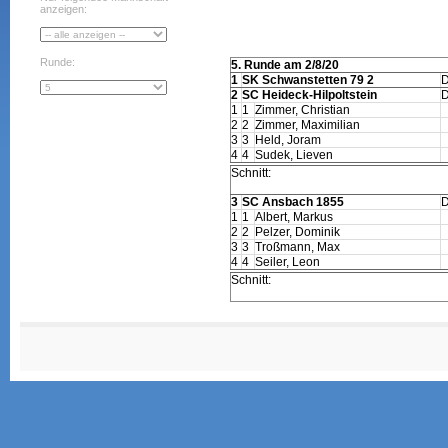
anzeigen:
Runde:
5. Runde am 2/8/20
1
SK Schwanstetten 79 2
2
SC Heideck-Hilpoltstein
1
1
Zimmer, Christian
2
2
Zimmer, Maximilian
3
3
Held, Joram
4
4
Sudek, Lieven
Schnitt:
3
SC Ansbach 1855
1
1
Albert, Markus
2
2
Pelzer, Dominik
3
3
Troßmann, Max
4
4
Seiler, Leon
Schnitt: