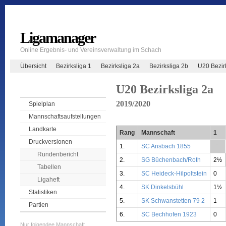
Ligamanager
Online Ergebnis- und Vereinsverwaltung im Schach
Übersicht
Bezirksliga 1
Bezirksliga 2a
Bezirksliga 2b
U20 Bezir
U20 Bezirksliga 2a
2019/2020
Spielplan
Mannschaftsaufstellungen
Landkarte
Rang
Mannschaft
1
Druckversionen
1.
SC Ansbach 1855
**
Rundenbericht
2.
SG Büchenbach/Roth
2½
Tabellen
3.
SC Heideck-Hilpoltstein
0
Ligaheft
4.
SK Dinkelsbühl
1½
Statistiken
5.
SK Schwanstetten 79 2
1
Partien
6.
SC Bechhofen 1923
0
Nur folgendee Mannschaft