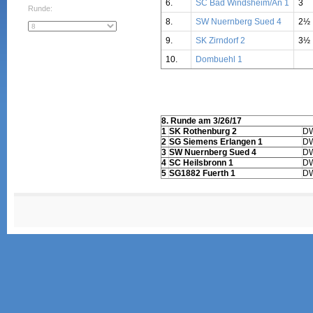
6.
SC Bad Windsheim/An 1
3
Runde:
8.
SW Nuernberg Sued 4
2½
9.
SK Zirndorf 2
3½
10.
Dombuehl 1
8. Runde am 3/26/17
1
SK Rothenburg 2
D
2
SG Siemens Erlangen 1
D
3
SW Nuernberg Sued 4
D
4
SC Heilsbronn 1
D
5
SG1882 Fuerth 1
D