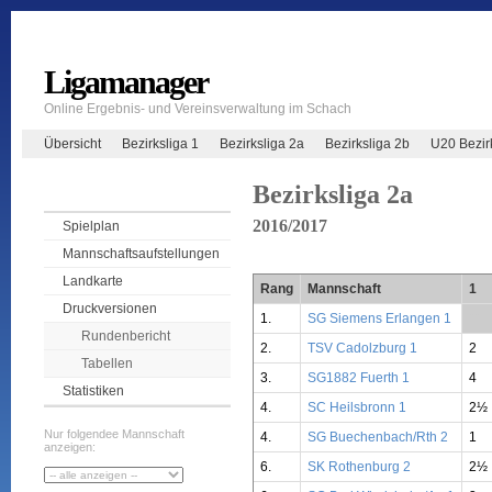
Ligamanager
Online Ergebnis- und Vereinsverwaltung im Schach
Übersicht
Bezirksliga 1
Bezirksliga 2a
Bezirksliga 2b
U20 Bezir
Bezirksliga 2a
2016/2017
Spielplan
Mannschaftsaufstellungen
Landkarte
Rang
Mannschaft
1
Druckversionen
1.
SG Siemens Erlangen 1
**
Rundenbericht
2.
TSV Cadolzburg 1
2
Tabellen
3.
SG1882 Fuerth 1
4
Statistiken
4.
SC Heilsbronn 1
2½
Nur folgendee Mannschaft
4.
SG Buechenbach/Rth 2
1
anzeigen:
6.
SK Rothenburg 2
2½