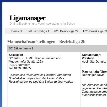
Ligamanager
Online Ergebnis- und Vereinsverwaltung im Schach
Übersicht
U20 Bezirksliga 1
U20 Bezirksliga 2a
U20 Bezirksliga 2
Mannschaftsaufstellungen - Bezirksliga 2b
SC Jäklechemie 2
Spiellokal:
Kontaktdaten:
SC JÄKLECHEMIE Talente Franken e.V.
Vorstand
Muggenhofer Straße 122a
Adelhütte, Dennis, 
90429 Nürnberg
Tel: 01795981653
Mannschaftsführe
- Kostenlose Parkplätze im Hinterhof vorhanden -
Denninger, David
Spiellokal in Erdgeschoß der Lebenshilfe -
Rollstuhlfahrer, es sind fünf Stufen zu überwinden
Die Adressen der 
registierten Benutz
Zugangsdaten erhal
Mannschaftsführer.