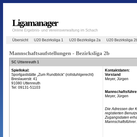
Ligamanager
Online Ergebnis- und Vereinsverwaltung im Schach
Übersicht
U20 Bezirksliga 1
U20 Bezirksliga 2a
U20 Bezirksliga 2
Mannschaftsaufstellungen - Bezirksliga 2b
SC Uttenreuth 1
Spiellokal:
Kontaktdaten:
Sportgaststätte „Zum Rundblick“ (rollstuhlgerecht)
Vorstand
Breslauerstr. 41
Meyer, Jürgen
91080 Uttenreuth
Tel: 09131-51103
Mannschaftsführe
Meyer, Jürgen
Die Adressen der 
registierten Benutz
Zugangsdaten erhal
Mannschaftsführer.