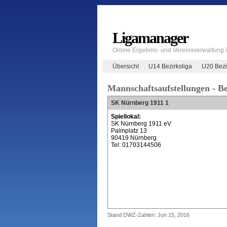
Ligamanager
Online Ergebnis- und Vereinsverwaltung
Übersicht
U14 Bezirksliga
U20 Bezi
Mannschaftsaufstellungen - Be
SK Nürnberg 1911 1
Spiellokal:
SK Nürnberg 1911 eV
Palmplatz 13
90419 Nürnberg
Tel: 01703144506
Stand DWZ-Zahlen: Jun 15, 2016