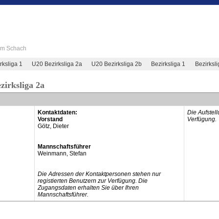
 im Schach
rksliga 1
U20 Bezirksliga 2a
U20 Bezirksliga 2b
Bezirksliga 1
Bezirksl
zirksliga 2a
Kontaktdaten:
Die Aufstel
Vorstand
Verfügung.
Götz, Dieter
Mannschaftsführer
Weinmann, Stefan
Die Adressen der Kontaktpersonen stehen nur
registierten Benutzern zur Verfügung. Die
Zugangsdaten erhalten Sie über Ihren
Mannschaftsführer.