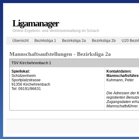
Ligamanager
Online Ergebnis- und Vereinsverwaltung im Schach
Übersicht
Bezirksliga 1
Bezirksliga 2a
Bezirksliga 2b
U20 Bezir
Mannschaftsaufstellungen - Bezirksliga 2a
TSV Kirchehrenbach 1
Spiellokal:
Kontaktdaten:
Schützenheim
Mannschaftsführe
Sportplatzstrasse
Kuhmann, Peter
91356 Kirchehrenbach
Tel: 09191/96631
Die Adressen der 
registierten Benutz
Zugangsdaten erhal
Mannschaftsführer.